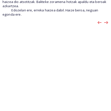
haizea dio atsotitzak. Baliteke zoramena hotzak apaldu eta beroak
azkartzea.
Edozelan ere, erreka haizea dabil. Haize beroa, neguan
egonda ere.