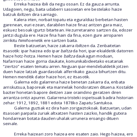
Erreka haizea ibili da negu osoan. Ez da gauza arrunta.
Udagoien, negu, baita udaberri sasoietan ere bestelako haize
batzuk ibiltzen dira sarriago.
Kalera irten, norbait topatu eta eguraldiaz berbetan hasten
garenean, euri ezean, darabilen haize finaz aritzen gara maiz,
eskuez besoak igurtzi bitartean. Hezurretaraino sartzen da, edozer
jantzi dugula ere. Haize fina hain da fina, ezen gure arroparen
zirrikitu ñimiñoenetik ere sartzen baita.
Beste batzuetan, haize zakarra ibiltzen da. Zenbaitetan
itsasotik: ipar haizea edo ipar
baltza
da hori, ipar-ekialdetik datorren
haize hotz-hotza. Hemen haize
baltza
daukagun moduan,
Nafarroan haize gorria daukate, komunikabideetako esatariak
“ziertzo” esaten tematu arren. Neguan ipar-mendebaldetik jotzen
duen haize latzak guardasolak alferrikako gauza bihurtzen ditu.
Hemen menditik dator haize hori, ez itsasotik.
Galerna edo galarrena haize benetan zakarra da, enbata
arriskutsua, baporeak eta marinelak hondoratzen dituena. Kostalde
bazter honetan bapore deitzen zaie oraindino geratzen diren
arrantza ontzi apurrei. Galarrena tristeki ospetsuak badira historian
zehar: 1912, 1892, 1881 edota 1878ko Zapatu Santukoa.
Galerna guztiak ez dira hain zorigaiztokoak. Batzuetan, udan
itsasoari parpaila zuriak altxatzen hasten zaizkio, handik gutxira
hondarrean botata dauden uhalak urrunera eroango dituen
seinale.
Erreka haizeari zoro haizea ere esaten zaio. Hego haizea, ero