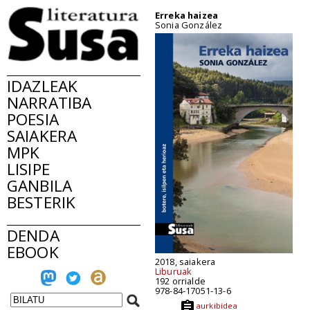
Erreka haizea
Sonia González
IDAZLEAK
NARRATIBA
POESIA
SAIAKERA
MPK
LISIPE
GANBILA
BESTERIK
DENDA
EBOOK
2018, saiakera
Liburuak
192 orrialde
978-84-17051-13-6
aurkibidea