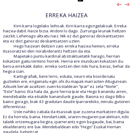
ERREKA HAIZEA
Kirri-karra logelako leihoak. Kirri-karra egongelakoak. Erreka
haizea dabil. Haize bizia. Andoni lo dago. Zurrunga leunak heltzen
zaizkit. Lehenago altxatu naiz. Nik ez dut ganoraz deskantsatzen
eta ez diot ganoraz deskantsatzen uzten.
Hego haizeari deitzen zaio erreka haizea hemen, erreka
itsasoratzen den norabiderantz heltzen da eta.
Mapetako puntu kardinal abstraktuetatik harago, herrian
kokatzen gaitu termino horrek. Herria ere munduan kokatzen du:
beroa errekatik dator, erreka sortzen den toki hura, beraz, behar da
hegoa izan.
Kartografiak, bere lerro, eskala, neurri eta koordenatu
guztiekin ere, engainatu egin ohi du mapak marrazten ditugunean.
Azkuek berak azaltzen zuen kostaldean “Ipar” ez zela “Norte”,
“Este” baino. Eta hala da, gure herria Ipar eta Hego banandu arren,
mendebalde eta ekialde banandurik gaude. Baiona ez dago Bilbo
baino gorago, biak 43 gradutan daude Iparrarekiko, minutu gutxiren
diferentziaz.
Uste nahiko zabala da itsasoak ipar zuzena markatzen digula.
Ez da horrela, baina. H
ondartzatik, uraren mugaren paraleloan, edo
talatik ortzemugara begira, iparrerantz egon bagaude, bai, baina
ekialderantz ere bai. Mendebaldean edo “Hego” Euskal Herrian
gaudela, behintzat.