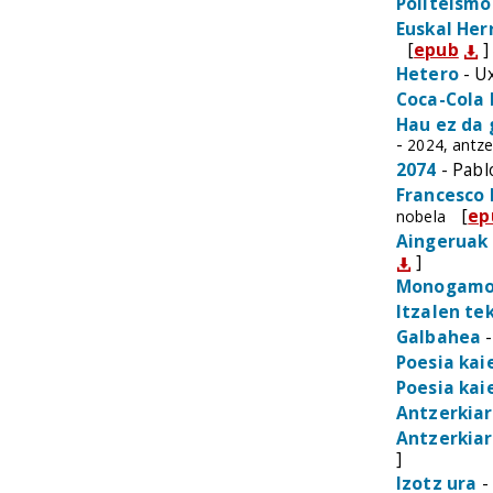
Politeismo
Euskal Her
[
epub
]
Hetero
- U
Coca-Cola 
Hau ez da 
-
2024, antze
2074
- Pabl
Francesco 
[
ep
nobela
Aingeruak
]
Monogamo
Itzalen te
Galbahea
-
Poesia kai
Poesia kai
Antzerkiar
Antzerkiar
]
Izotz ura
-