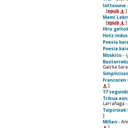
Isiltasuna
[
epub
]
Mami Lebr
[
epub
]
Hiru geltok
Hotz indus
Poesia kai
Poesia kai
Moskito
- 
Bazterrek
Gaizka Sara
Simpliciss
Francoren 
]
17 segund
Trikua esn
Larrañaga 
Txipiroiak
]
Miñan
- Ame
]