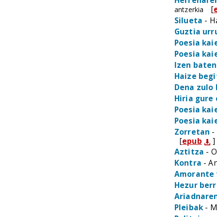
Herrenare
[
antzerkia
Silueta
- H
Guztia urr
Poesia kai
Poesia kai
Izen bate
Haize begi
Dena zulo 
Hiria gure
Poesia kai
Poesia kai
Zorretan
-
[
epub
]
Aztitza
- O
Kontra
- A
Amorante 
Hezur berr
Ariadnaren
Pleibak
- M