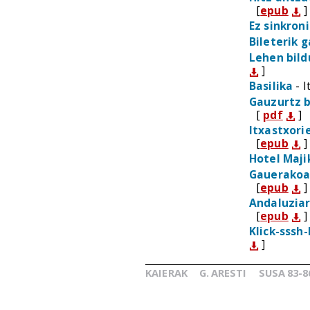
[
epub
]
Ez sinkron
Bileterik 
Lehen bild
]
Basilika
- I
Gauzurtz 
[
pdf
]
Itxastxori
[
epub
]
Hotel Maji
Gauerako
[
epub
]
Andaluziar
[
epub
]
Klick-sssh-
]
KAIERAK
G.
ARESTI
SUSA
83-8
_
_