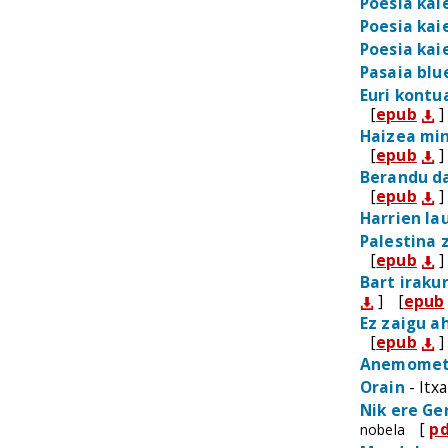
Poesia kai
Poesia kai
Poesia kai
Pasaia blu
Euri kontu
[
epub
]
Haizea mi
[
epub
]
Berandu da
[
epub
]
Harrien la
Palestina 
[
epub
]
Bart iraku
]
[
epub
Ez zaigu a
[
epub
]
Anemomet
Orain
- Itx
Nik ere Ge
[
p
nobela