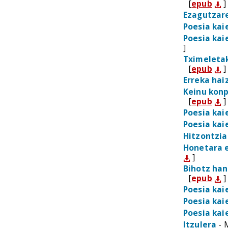
[
epub
]
Ezagutzar
Poesia kai
Poesia kai
]
Tximeleta
[
epub
]
Erreka hai
Keinu konp
[
epub
]
Poesia kai
Poesia kai
Hitzontzia
Honetara 
]
Bihotz han
[
epub
]
Poesia kai
Poesia kai
Poesia kai
Itzulera
- 