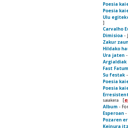
Poesia kai
Poesia kai
Ulu egitek
]
Carvalho E
Dimisioa
- 
Zakur zau
Hildako ha
Ura jaten
-
Argialdiak
Fast Fatu
Su festak
-
Poesia kai
Poesia kai
Erresisten
[
e
saiakera
Album
- Fo
Esperoan
-
Pozaren er
Keinura itz