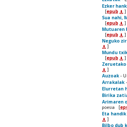
Ezker hank
[
epub
]
Sua nahi, M
[
epub
]
Mutuaren 
[
epub
]
Neguko zi
]
Mundu txi
[
epub
]
Zeruetako
]
Auzoak
- U
Arrakalak
-
Elurretan 
Birika zati
Arimaren o
[
ep
poesia
Eta handik
]
Bilbo dub 