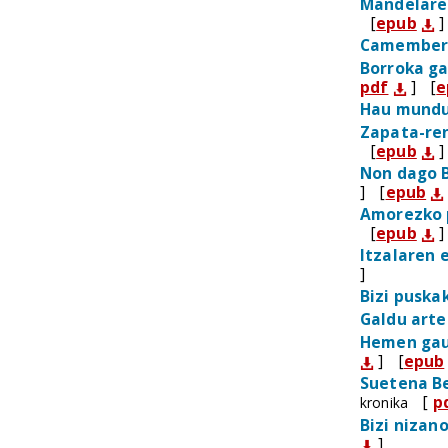
Mandelare
[
epub
]
Camembert
Borroka ga
pdf
]
[
e
Hau mundu
Zapata-re
[
epub
]
Non dago 
]
[
epub
Amorezko 
[
epub
]
Itzalaren 
]
Bizi puska
Galdu arte
Hemen gaua
]
[
epub
Suetena B
[
p
kronika
Bizi niza
]