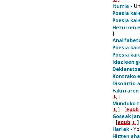
Iturria
- Un
Poesia kai
Poesia kai
Hezurren 
]
Analfabet
Poesia kai
Poesia kai
Idazleen 
Deklaratze
Kontrako e
Disoluzio a
Fakirraren
]
Munduko t
]
[
epub
Goseak ja
[
epub
]
Hariak
- Yo
Hitzen aha