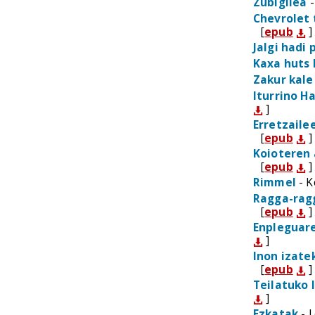
Zubigilea
-
Chevrolet 
[
epub
]
Jalgi hadi 
Kaxa huts 
Zakur kale
Iturrino H
]
Erretzail
[
epub
]
Koioteren 
[
epub
]
Rimmel
- K
Ragga-rag
[
epub
]
Enpleguar
]
Inon izate
[
epub
]
Teilatuko 
]
Ezkatak
- L