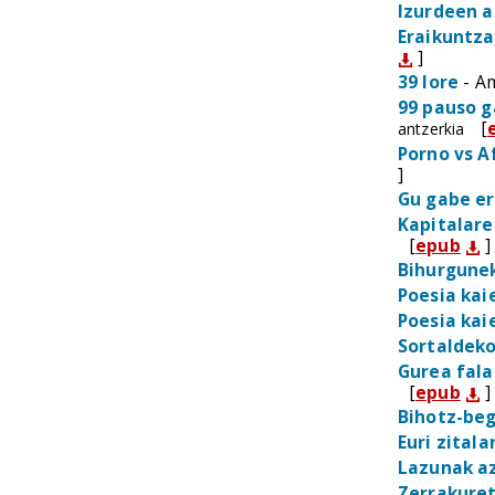
Izurdeen a
Eraikuntza
]
39 lore
- A
99 pauso 
[
antzerkia
Porno vs A
]
Gu gabe e
Kapitalare
[
epub
]
Bihurgune
Poesia kai
Poesia kai
Sortaldek
Gurea fala
[
epub
]
Bihotz-be
Euri zitala
Lazunak a
Zerrakure