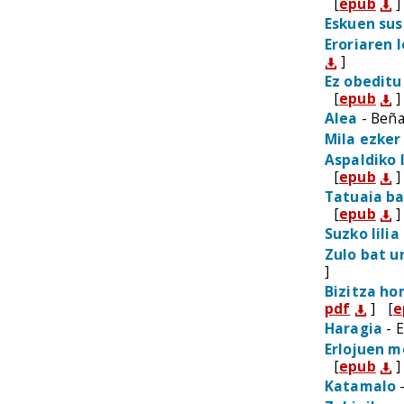
[
epub
]
Eskuen sus
Eroriaren 
]
Ez obeditu 
[
epub
]
Alea
- Beña
Mila ezker
Aspaldiko 
[
epub
]
Tatuaia ba
[
epub
]
Suzko lilia
Zulo bat u
]
Bizitza h
pdf
]
[
e
Haragia
- E
Erlojuen 
[
epub
]
Katamalo
-