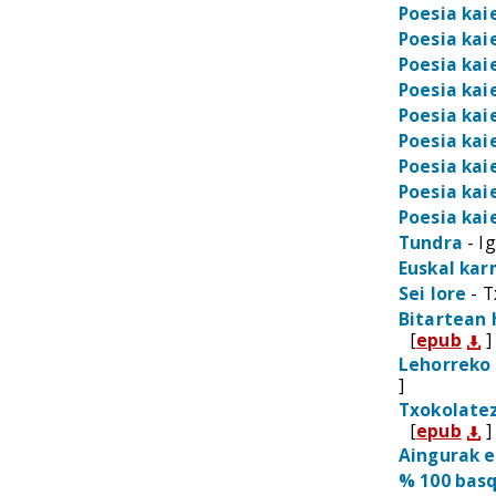
Poesia kai
Poesia kai
Poesia kai
Poesia kai
Poesia kai
Poesia kai
Poesia kai
Poesia kai
Poesia kai
Tundra
- I
Euskal ka
Sei lore
- T
Bitartean 
[
epub
]
Lehorreko
]
Txokolate
[
epub
]
Aingurak 
% 100 bas