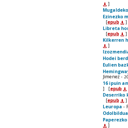
]
Mugaldek
Ezinezko 
[
epub
]
Libreta h
[
epub
]
Kilkerren 
]
Izozmendi
Hodei ber
Eulien baz
Hemingway
Jimenez -
20
16 ipuin a
]
[
epub
Deserriko 
[
epub
]
Leuropa
- 
Odolbildu
Paperezko
]