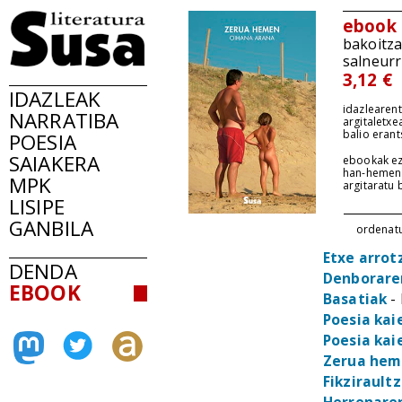
ebook
bakoitz
salneurr
3,12 €
IDAZLEAK
idazlearent
NARRATIBA
argitaletxe
balio erant
POESIA
SAIAKERA
ebookak ez
han-hemen
MPK
argitaratu
LISIPE
GANBILA
ordenat
Etxe arrot
DENDA
Denborare
EBOOK
Basatiak
-
Poesia kai
Poesia kai
Zerua he
Fikzirault