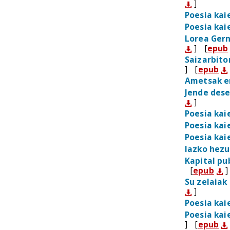
]
Poesia kai
Poesia kai
Lorea Gern
]
[
epub
Saizarbito
]
[
epub
Ametsak e
Jende des
]
Poesia kai
Poesia kai
Poesia kai
Iazko hezu
Kapital pu
[
epub
]
Su zelaiak
]
Poesia kai
Poesia kai
]
[
epub