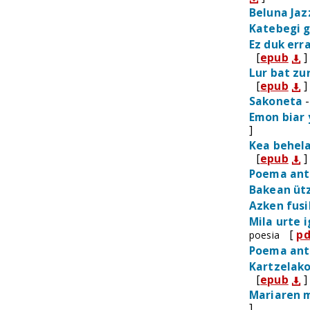
Beluna Jaz
Katebegi 
Ez duk err
[
epub
]
Lur bat zu
[
epub
]
Sakoneta
-
Emon biar
]
Kea behel
[
epub
]
Poema ant
Bakean ütz
Azken fusi
Mila urte 
[
pd
poesia
Poema ant
Kartzelak
[
epub
]
Mariaren 
]