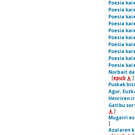
Poesia kai
Poesia kai
Poesia kai
Poesia kai
Poesia kai
Poesia kai
Poesia kai
Poesia kai
Poesia kai
Poesia kai
Norbait da
[
epub
]
Puskak biz
Agur, Euzk
Henriren i
Gatibu sor
]
Mugarri es
]
Azalaren 