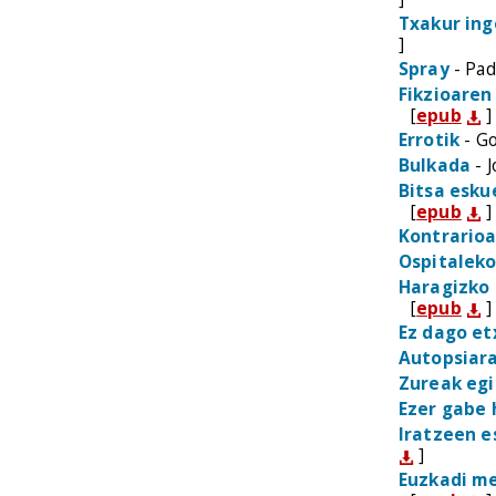
Txakur ing
]
Spray
- Pad
Fikzioaren
[
epub
]
Errotik
- Go
Bulkada
- J
Bitsa esku
[
epub
]
Kontrario
Ospitalek
Haragizko
[
epub
]
Ez dago e
Autopsiar
Zureak egi
Ezer gabe
Iratzeen e
]
Euzkadi me