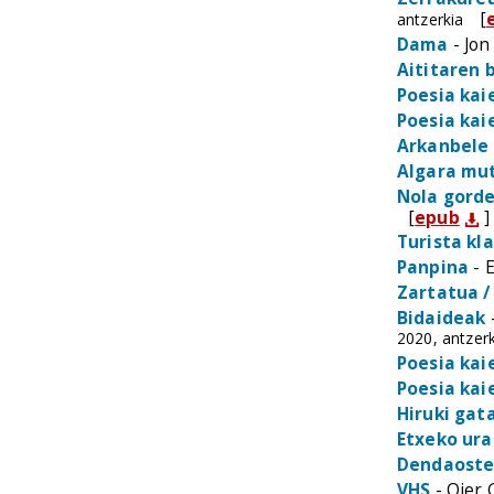
[
antzerkia
Dama
- Jon
Aititaren 
Poesia kai
Poesia kai
Arkanbele
Algara mu
Nola gorde
[
epub
]
Turista kl
Panpina
- E
Zartatua / 
Bidaideak
-
2020, antzerk
Poesia kai
Poesia kai
Hiruki gat
Etxeko ura
Dendaoste
VHS
- Oier 