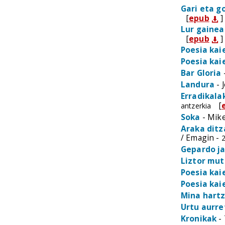
Gari eta g
[
epub
]
Lur gainea
[
epub
]
Poesia kai
Poesia kai
Bar Gloria
Landura
- 
Erradikala
[
antzerkia
Soka
- Mike
Araka ditz
/ Emagin -
2
Gepardo j
Liztor mu
Poesia kai
Poesia kai
Mina hart
Urtu aurre
Kronikak
- 