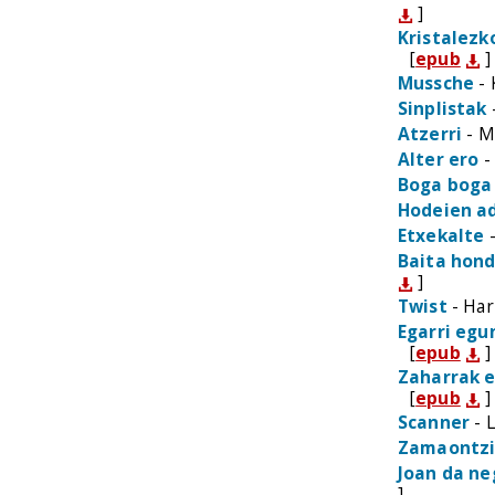
]
Kristalezk
[
epub
]
Mussche
- 
Sinplistak
Atzerri
- M
Alter ero
-
Boga boga
Hodeien a
Etxekalte
-
Baita hond
]
Twist
- Har
Egarri egu
[
epub
]
Zaharrak e
[
epub
]
Scanner
- L
Zamaontz
Joan da n
]