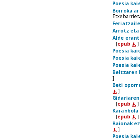
Poesia kai
Borroka ar
Etxebarriet
Feriatzail
Arrotz eta
Alde erant
[
epub
]
Poesia kai
Poesia kai
Poesia kai
Beltzaren 
]
Beti oporr
]
Gidariaren
[
epub
]
Karanbola
[
epub
]
Baionak ez
]
Poesia kai