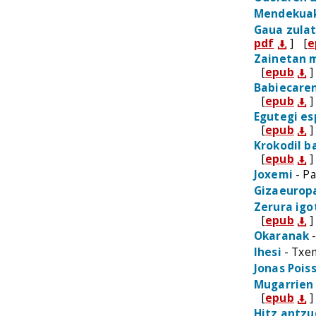
Mendekua
Gaua zula
pdf
]
[
e
Zainetan m
[
epub
]
Babiecaren
[
epub
]
Egutegi e
[
epub
]
Krokodil b
[
epub
]
Joxemi
- Pa
Gizaeurop
Zerura igo
[
epub
]
Okaranak
-
Ihesi
- Txem
Jonas Pois
Mugarrien
[
epub
]
Hitz antz