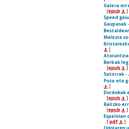
Galera err
[
epub
]
Speed gau
Gaupasak
-
Bestaldea
Malezia so
Kristalezk
]
Atoiuntzia
Berbak leg
[
epub
]
Satorrak
- 
Poza eta g
]
Dordokak e
[
epub
]
Balizko er
[
epub
]
Espaloian
[
pdf
]
Odolaren 