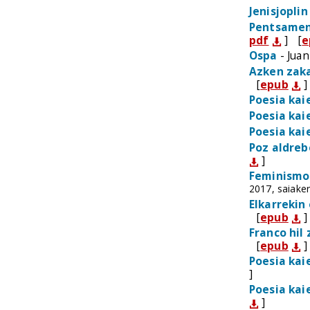
Jenisjoplin
Pentsamen
pdf
]
[
e
Ospa
- Juan
Azken zak
[
epub
]
Poesia kai
Poesia kai
Poesia kai
Poz aldreb
]
Feminismoa
2017, saiake
Elkarrekin
[
epub
]
Franco hil
[
epub
]
Poesia kai
]
Poesia kai
]