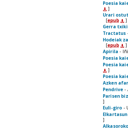
Poesia kai
]
Urari ost
[
epub
]
Gerra txik
Tractatus
-
Hodeiak z
[
epub
]
Apirila
- Iñ
Poesia kai
Poesia kai
]
Poesia kai
Azken afar
Pendrive
- 
Parisen biz
]
Euli-giro
- 
Elkartasun
]
Alkasorok