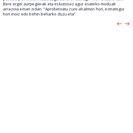
Bere ergel aurpegierak eta eskutxoaz agur esateko moduak
arrazoia eman zidan. “Aprobetxatu zure ahalmen hori, estrategia
hori inoiz edo behin beharko duzu eta”.