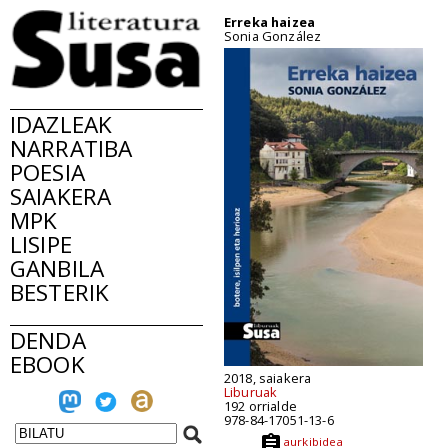
Erreka haizea
Sonia González
IDAZLEAK
NARRATIBA
POESIA
SAIAKERA
MPK
LISIPE
GANBILA
BESTERIK
DENDA
EBOOK
2018, saiakera
Liburuak
192 orrialde
978-84-17051-13-6
aurkibidea