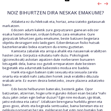
NOIZ BIHURTZEN DIRA NESKAK EMAKUME?
Aldaketa ez du hilekoak eta, hortaz, ama izateko gaitasunak
markatzen.
Edozein adurti kaletik zure gorputzaren gainean edozer
esaka hasten denean, orduan bihurtu zara emakume. Gure
gorputzak bihurtzen gaitu emakume, beste batzuen begietara
objektu desiragarri edo laidogarri. Ezberdintasun fisiko hutsak
bazterkeriarako bidea ezartzen du eremu guztietan.
Kamiseta zabalak eta arropa ahalik eta nasaienak erabiltzen
hasten zara. Gorputza ezkutatu nahi duzu. Psikologoek
(gizonezkoak) askotan aipatzen dute norberaren buruaren
lotsagatik dela, baina oso gutxik erreparatzen dute besteen
begietatik eta adurretatik babesteko modua ere badela.
Harik eta egun batean izaki sexuatu eta sexuala zarela
onartu eta erabili nahi zaituzten horiek zeuk erabiliko dituzula
erabaki arte. Ez euren desira betetzeko, zeure plazera askatzeko
baino.
Edo beste helbururen baterako, besterik gabe. Opor
batzuetan, atzerrian, hogei urte inguruko ilobari esan bezala “nahi
duzu jakin zelan egin behar duzun? Egin nire moduan, igo titiak,
jaitsi eskotea eta zatoz”. Udaltzain birengana hurbildu ginen eta
goxo-goxo, ahots eta begirada sentsualaz, baina benetan eta ez
pelikula pornoetan bezala, galderaren bat egin nion bietako bati.