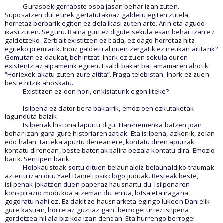
Gurasoek gerraoste osoa jasan behar izan zuten.
Suposatzen dut eurek gertatutakoaz galdetu egiten zutela,
horretaz berbarik egiten ez dela ikasi zuten arte. Arin eta agudo
ikasi zuten. Seguru. Baina guri ez digute sekula esan behar izan ez
galdetzeko. Zerbait existitzen ez bada, ez dago horretaz hitz
egiteko premiarik. Inoiz galdetu al nuen zergatik ez neukan aititarik?
Gomutan ez daukat, behintzat. Inork ez zuen sekula euren
existentziaz aipamenik egiten. Esaldi bakar bat amamaren ahotik:
“Horiexek akatu zuten zure aitita”. Fraga telebistan. Inork ez zuen
beste hitzik ahoskatu.
Existitzen ez den hori, enkistaturik egon liteke?
Isilpena ez dator bera bakarrik, emozioen ezkutaketak
lagunduta baizik.
Isilpenak historia lapurtu digu. Han-hemenka batzen joan
behar izan gara gure historiaren zatiak. Eta isilpena, azkenik, zelan
edo halan, tarteka apurtu denean ere, kontatu diren apurrak
kontatu direnean, beste batenak balira bezala kontatu dira. Emozio
barik. Sentipen barik.
Holokaustoak sortu dituen belaunaldiz belaunaldiko traumak
aztertu izan ditu Yael Danieli psikologo juduak. Besteak beste,
isilpenak jokatzen duen paperaz hausnartu du. Isilpenaren
konspirazio modukoa atzeman du: errua, lotsa eta iragana
gogoratu nahi ez. Ez dakit ze hausnarketa egingo lukeen Danielik
gure kasuan, horretaz guztiaz gain, berrogei urtez isilpena
gordetzea hil ala bizikoa izan denean. Eta hurrengo berrogei