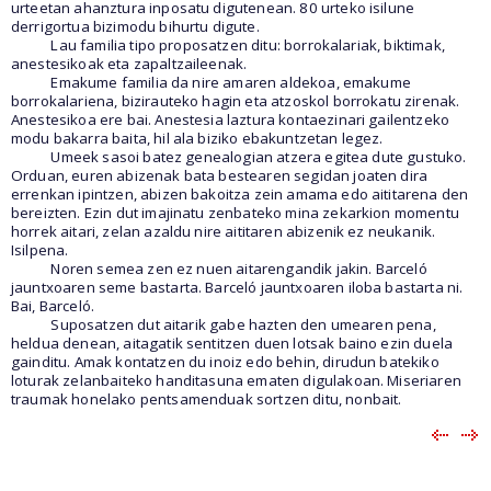
urteetan ahanztura inposatu digutenean. 80 urteko isilune
derrigortua bizimodu bihurtu digute.
Lau familia tipo proposatzen ditu: borrokalariak, biktimak,
anestesikoak eta zapaltzaileenak.
Emakume familia da nire amaren aldekoa, emakume
borrokalariena, bizirauteko hagin eta atzoskol borrokatu zirenak.
Anestesikoa ere bai. Anestesia laztura kontaezinari gailentzeko
modu bakarra baita, hil ala biziko ebakuntzetan legez.
Umeek sasoi batez genealogian atzera egitea dute gustuko.
Orduan, euren abizenak bata bestearen segidan joaten dira
errenkan ipintzen, abizen bakoitza zein amama edo aititarena den
bereizten. Ezin dut imajinatu zenbateko mina zekarkion momentu
horrek aitari, zelan azaldu nire aititaren abizenik ez neukanik.
Isilpena.
Noren semea zen ez nuen aitarengandik jakin. Barceló
jauntxoaren seme bastarta. Barceló jauntxoaren iloba bastarta ni.
Bai, Barceló.
Suposatzen dut aitarik gabe hazten den umearen pena,
heldua denean, aitagatik sentitzen duen lotsak baino ezin duela
gainditu. Amak kontatzen du inoiz edo behin, dirudun batekiko
loturak zelanbaiteko handitasuna ematen digulakoan. Miseriaren
traumak honelako pentsamenduak sortzen ditu, nonbait.