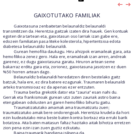
GAIXOTUTAKO FAMILIAK
Gaixotasuna zenbaitetan belaunaldiz belaunaldi
transmititzen da. Herentzia gaitzak izaten dira hauek. Gen kontuak
egoten dira tartean eta, gaixotasun oso larriak izan gabe ere,
edozein familiatan pasa liteke kolesterola, hipertentsioa edota
diabetesa belaunaldiz belaunaldi.
Gurean hemofilia daukagu. Hiru ahizpok eramaileak gara, aita
hemofilikoa zenez gero. Hala ere, eramaileak izan arren, andreak
garenez, ez dugu gaixotasuna garatu. Hiruron artean seme
bakarraz erditu gara eta, zorionez, gaixotasuna jasotzen ez duen
%50 horren artean dago.
Belaunaldiz belaunaldi heredatzen diren bestelako gaitz
batzuk, hala ere, ez dira batere ezagunak. Traumaren belaunaldi
arteko transmisioaz ez da apenas ezer entzuten.
Trauma berba grekotik dator eta “zauria” esan nahi du.
Gerrak eta frankismoak gurean utzi zuten zauriak astiro baina
etengabean odolusten ari garen hemofiliko bihurtu gaitu.
Traumatizatutako amamak ama traumatizatu zuen;
traumatizatuko amak bere ondorengoak. Herentzia krudela da hori:
ezin kudeatutako mina beste baten kontra bortxaz eta erruki barik
botatzea. Aita baten maitasun faltaz hazitako aitak bihotza erretzen
zion pena ezin izan zuen guztiz ezkutatu.
Baina traumarik handiena isilpena da.