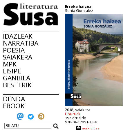
Erreka haizea
Sonia González
IDAZLEAK
NARRATIBA
POESIA
SAIAKERA
MPK
LISIPE
GANBILA
BESTERIK
DENDA
EBOOK
2018, saiakera
Liburuak
192 orrialde
978-84-17051-13-6
aurkibidea