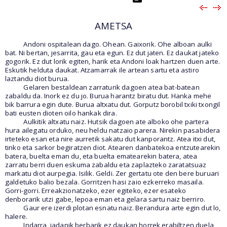
AMETSA
Andoni ospitalean dago. Ohean. Gaixorik. Ohe alboan aulki
bat. Ni bertan, jesarrita, gau eta egun. Ez dut jaten. Ez daukat jateko
gogorik. Ez dut lorik egiten, harik eta Andoni loak hartzen duen arte.
Eskutik helduta daukat. Atzamarrak ile artean sartu eta astiro
laztandu diot burua.
Gelaren bestaldean zarraturik dagoen atea bat-batean
zabaldu da. Inork ez du jo. Burua harantz biratu dut. Hanka mehe
bik barrura egin dute. Burua altxatu dut. Gorputz borobil txiki txongil
bati eusten dioten oilo hankak dira.
Aulkitik altxatu naiz. Hutsik dagoen ate alboko ohe partera
hura ailegatu orduko, neu heldu natzaio parera. Nirekin pasabidera
irteteko esan eta nire aurretik sakatu dut kanporantz. Atea itxi dut,
tinko eta sarkor begiratzen diot. Atearen danbatekoa entzutearekin
batera, buelta eman du, eta buelta ematearekin batera, atea
zarratu berri duen eskuma zabaldu eta zaplazteko zaratatsuaz
markatu diot aurpegia. Isilik. Geldi. Zer gertatu ote den bere buruari
galdetuko balio bezala. Gorritzen hasi zaio ezkerreko masaila.
Gorri-gorri. Erreakzionatzeko, ezer egiteko, ezer esateko
denborarik utzi gabe, lepoa eman eta gelara sartu naiz berriro.
Gaur ere izerdi plotan esnatu naiz. Berandura arte egin dut lo,
halere.
Indarra, jadanik berbarik ez daukan horrek erabiltzen duela