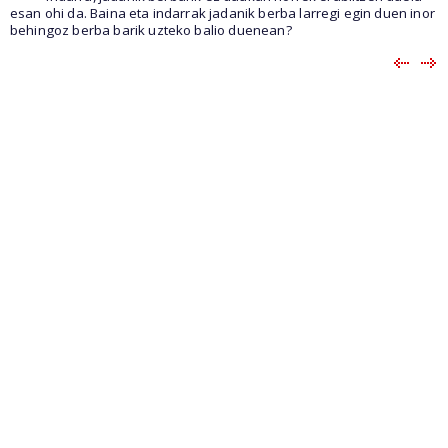
esan ohi da. Baina eta indarrak jadanik berba larregi egin duen inor
behingoz berba barik uzteko balio duenean?