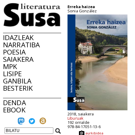
Erreka haizea
Sonia González
IDAZLEAK
NARRATIBA
POESIA
SAIAKERA
MPK
LISIPE
GANBILA
BESTERIK
DENDA
EBOOK
2018, saiakera
Liburuak
192 orrialde
978-84-17051-13-6
aurkibidea