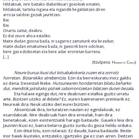
Hildakoak, nire baitako diabetikoari goxokiak ematen,
hildakoak, tarteka nigana eta nigandik hegaldatzen diren
arrosa saldoei geziak jaurtitzen.
Bai.
Bai.
Onartu zaitut, deabru.
Ez dut zeure ahoa estaliko.
Maite dudan gizona bada, ni sagarrez zamaturik eta kirasdun;
maite dudan emakumea bada, ni gaixorik bere odolean,
bere gas eztizkoetan eta bere adar erorietan barrena.
[...]
(Itzulpena:
Harkaitz Cano
)
Neure burua ikusi dut lotsabakokeria zuzen eta zorrotz
horretan. Biziarekiko atrebentzia.
Ezin da berreskuratu inoiz galdu
ez dena. Desestali liteke.
Hutsunearen hondarretan bilatu beharko
dut, menditik jaitsitako piztiek zaborrontzietan bilatzen duten bezala.
Eta halaxe egingo dut, nire deabruen estalkia guztiz urratu
arte. Bizitzen utziko al didate? Ez, euren baimenaren premiarik ez.
Neureak dira. Neuk utziko diet eurei bizitzen.
Absentziak dira, torturatzen nauten ez egindakoak, ez
esandakoak. Nire deabruak hain dira errealak, hain dira
benetakoak, ezen existentziatik harago baitaude. Gaueko leia dira.
Jausten ikusi ez, baina belarra guztiz zuritu du goiza heldu orduko.
Ezin ditut lotu, ezin isilarazi. Ez daude, baina badaude. Beste
inor haiek ikusteko, entzuteko, igartzeko gai ez izan arren. Deitzen