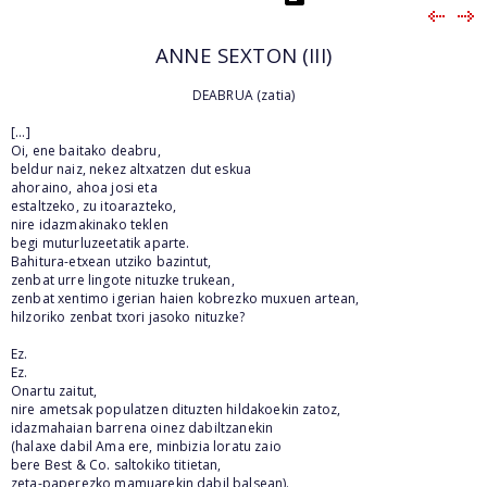
ANNE SEXTON (III)
DEABRUA (zatia)
[...]
Oi, ene baitako deabru,
beldur naiz, nekez altxatzen dut eskua
ahoraino, ahoa josi eta
estaltzeko, zu itoarazteko,
nire idazmakinako teklen
begi muturluzeetatik aparte.
Bahitura-etxean utziko bazintut,
zenbat urre lingote nituzke trukean,
zenbat xentimo igerian haien kobrezko muxuen artean,
hilzoriko zenbat txori jasoko nituzke?
Ez.
Ez.
Onartu zaitut,
nire ametsak populatzen dituzten hildakoekin zatoz,
idazmahaian barrena oinez dabiltzanekin
(halaxe dabil Ama ere, minbizia loratu zaio
bere Best & Co. saltokiko titietan,
zeta-paperezko mamuarekin dabil balsean).