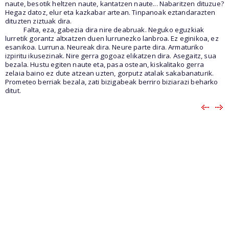
naute, besotik heltzen naute, kantatzen naute... Nabaritzen dituzue?
Hegaz datoz, elur eta kazkabar artean. Tinpanoak eztandarazten
dituzten ziztuak dira.
Falta, eza, gabezia dira nire deabruak. Neguko eguzkiak
lurretik gorantz altxatzen duen lurrunezko lanbroa. Ez eginikoa, ez
esanikoa. Lurruna. Neureak dira. Neure parte dira. Armaturiko
izpiritu ikusezinak. Nire gerra gogoaz elikatzen dira. Asegaitz, sua
bezala. Hustu egiten naute eta, pasa ostean, kiskalitako gerra
zelaia baino ez dute atzean uzten, gorputz atalak sakabanaturik.
Prometeo berriak bezala, zati bizigabeak berriro biziarazi beharko
ditut.