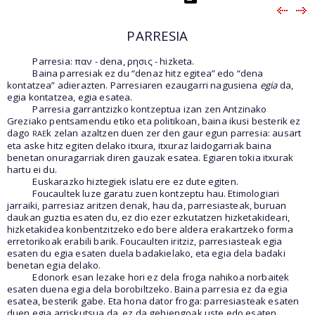
PARRESIA
Parresia: παν - dena, ρησις - hizketa.
Baina parresiak ez du “denaz hitz egitea” edo “dena
kontatzea” adierazten. Parresiaren ezaugarri nagusiena
egia
da,
egia kontatzea, egia esatea.
Parresia garrantzizko kontzeptua izan zen Antzinako
Greziako pentsamendu etiko eta politikoan, baina ikusi besterik ez
dago
k zelan azaltzen duen zer den gaur egun parresia: ausart
RAE
eta aske hitz egiten delako itxura, itxuraz laidogarriak baina
benetan onuragarriak diren gauzak esatea. Egiaren tokia itxurak
hartu ei du.
Euskarazko hiztegiek islatu ere ez dute egiten.
Foucaultek luze garatu zuen kontzeptu hau. Etimologiari
jarraiki, parresiaz aritzen denak, hau da, parresiasteak, buruan
daukan guztia esaten du, ez dio ezer ezkutatzen hizketakideari,
hizketakidea konbentzitzeko edo bere aldera erakartzeko forma
erretorikoak erabili barik. Foucaulten iritziz, parresiasteak egia
esaten du egia esaten duela badakielako, eta egia dela badaki
benetan egia delako.
Edonork esan lezake hori ez dela froga nahikoa norbaitek
esaten duena egia dela borobiltzeko. Baina parresia ez da egia
esatea, besterik gabe. Eta hona dator froga: parresiasteak esaten
duen egia arriskutsua da, ez da gehiengoak uste edo esaten