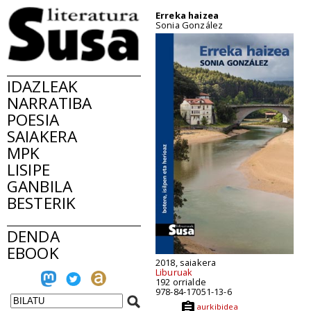
Erreka haizea
Sonia González
IDAZLEAK
NARRATIBA
POESIA
SAIAKERA
MPK
LISIPE
GANBILA
BESTERIK
DENDA
EBOOK
2018, saiakera
Liburuak
192 orrialde
978-84-17051-13-6
aurkibidea