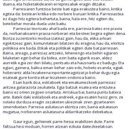
duena, eta hizketakidearen errepresaliak eragin ditzake.
Parresiaren funtzioa beste bati egia erakustea baino, kritika
egitea da: besteari kritika edo norbere buruari kritika. Parresiastea
ez dago hitz egitera behartuta, baina, hala ere, hitz egiten du,
betebehar morala duela uste baitu.
Parresiaz teorizatu ahal bada ere, parresia batez ere praxia
da, norbanakoaren praxia norberari eta besteei begira egiten dena.
Bizitza zuzentzeko modua izateaz gain, hau da, etika arloari
egokitzeaz gain, komunitatean bilatzen du eragina, hau da, ekintza
politikoa ere bada. Etikak eta politikak egiten dute bat parresian.
Baina, areago, parresiaz aritzeko, lehenengo eta behin egiaren
bilaketan egin behar da bidea, ezin baita egiarik esan, aldez
aurretik egia zer den bilatu, pentsatu eta hausnartu ez badugu. Eta
egiari, gainera, balioa eman behar zaio edo, hobeto esanda, egiak
hoberantz alda lezakeena inportanteagotzat jo behar dugu egia
esateak gure kontra ekar lezakeen ondorioa baino.
Esan barik doa, esklaboek eta emakumezkoek parresiaz
aritzea galarazota zeukatela. Egia batzuk esatea eta entzutea
baino ez omen zegoen onartuta. Arriskua bai, baina puntu batera
arte. Batek daki esklaboek eta andreek, egia esaten hasiz gero, ze
nolako durduza eragin zezaketen ukiezinak ziren gizartearen
zimenduetan. Parresia askatasun ekintza zen, baina askatasun
mugatua, norberaren askatasuna aldarrikatzeko debekatua.
Gaur egun, gehienek parre-hesia erabiltzen dute. Parre
faltsua hesi moduan, horren atzean ezkuta daitezkeelakoan.