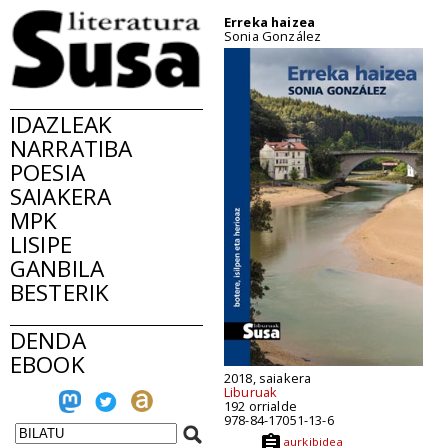
Erreka haizea
Sonia González
IDAZLEAK
NARRATIBA
POESIA
SAIAKERA
MPK
LISIPE
GANBILA
BESTERIK
DENDA
EBOOK
2018, saiakera
Liburuak
192 orrialde
978-84-17051-13-6
aurkibidea