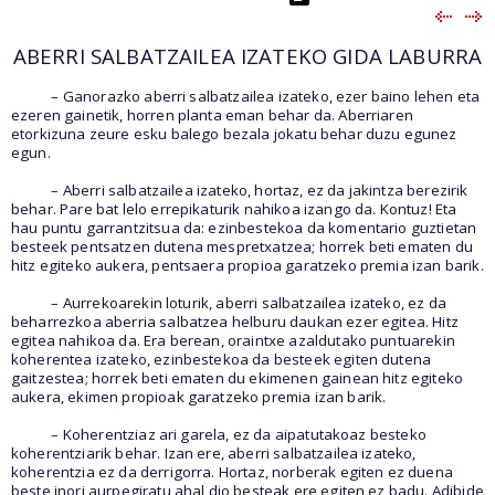
ABERRI SALBATZAILEA IZATEKO GIDA LABURRA
– Ganorazko aberri salbatzailea izateko, ezer baino lehen eta
ezeren gainetik, horren planta eman behar da. Aberriaren
etorkizuna zeure esku balego bezala jokatu behar duzu egunez
egun.
– Aberri salbatzailea izateko, hortaz, ez da jakintza berezirik
behar. Pare bat lelo errepikaturik nahikoa izango da. Kontuz! Eta
hau puntu garrantzitsua da: ezinbestekoa da komentario guztietan
besteek pentsatzen dutena mespretxatzea; horrek beti ematen du
hitz egiteko aukera, pentsaera propioa garatzeko premia izan barik.
– Aurrekoarekin loturik, aberri salbatzailea izateko, ez da
beharrezkoa aberria salbatzea helburu daukan ezer egitea. Hitz
egitea nahikoa da. Era berean, oraintxe azaldutako puntuarekin
koherentea izateko, ezinbestekoa da besteek egiten dutena
gaitzestea; horrek beti ematen du ekimenen gainean hitz egiteko
aukera, ekimen propioak garatzeko premia izan barik.
– Koherentziaz ari garela, ez da aipatutakoaz besteko
koherentziarik behar. Izan ere, aberri salbatzailea izateko,
koherentzia ez da derrigorra. Hortaz, norberak egiten ez duena
beste inori aurpegiratu ahal dio besteak ere egiten ez badu. Adibide