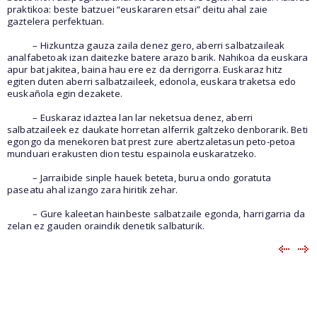
praktikoa: beste batzuei “euskararen etsai” deitu ahal zaie
gaztelera perfektuan.
– Hizkuntza gauza zaila denez gero, aberri salbatzaileak
analfabetoak izan daitezke batere arazo barik. Nahikoa da euskara
apur bat jakitea, baina hau ere ez da derrigorra. Euskaraz hitz
egiten duten aberri salbatzaileek, edonola, euskara traketsa edo
euskañola egin dezakete.
– Euskaraz idaztea lan lar neketsua denez, aberri
salbatzaileek ez daukate horretan alferrik galtzeko denborarik. Beti
egongo da menekoren bat prest zure abertzaletasun peto-petoa
munduari erakusten dion testu espainola euskaratzeko.
– Jarraibide sinple hauek beteta, burua ondo goratuta
paseatu ahal izango zara hiritik zehar.
– Gure kaleetan hainbeste salbatzaile egonda, harrigarria da
zelan ez gauden oraindik denetik salbaturik.