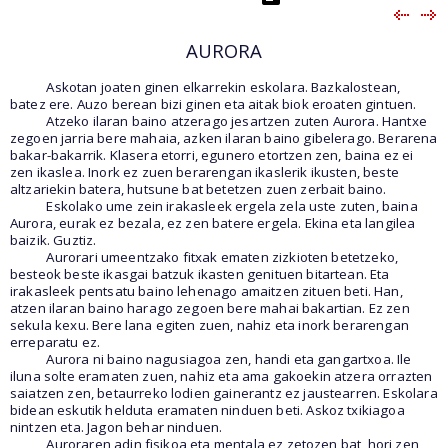
AURORA
Askotan joaten ginen elkarrekin eskolara. Bazkalostean,
batez ere. Auzo berean bizi ginen eta aitak biok eroaten gintuen.
Atzeko ilaran baino atzerago jesartzen zuten Aurora. Hantxe
zegoen jarria bere mahaia, azken ilaran baino gibelerago. Berarena
bakar-bakarrik. Klasera etorri, egunero etortzen zen, baina ez ei
zen ikaslea. Inork ez zuen berarengan ikaslerik ikusten, beste
altzariekin batera, hutsune bat betetzen zuen zerbait baino.
Eskolako ume zein irakasleek ergela zela uste zuten, baina
Aurora, eurak ez bezala, ez zen batere ergela. Ekina eta langilea
baizik. Guztiz.
Aurorari umeentzako fitxak ematen zizkioten betetzeko,
besteok beste ikasgai batzuk ikasten genituen bitartean. Eta
irakasleek pentsatu baino lehenago amaitzen zituen beti. Han,
atzen ilaran baino harago zegoen bere mahai bakartian. Ez zen
sekula kexu. Bere lana egiten zuen, nahiz eta inork berarengan
erreparatu ez.
Aurora ni baino nagusiagoa zen, handi eta gangartxoa. Ile
iluna solte eramaten zuen, nahiz eta ama gakoekin atzera orrazten
saiatzen zen, betaurreko lodien gainerantz ez jaustearren. Eskolara
bidean eskutik helduta eramaten ninduen beti. Askoz txikiagoa
nintzen eta. Jagon behar ninduen.
Auroraren adin fisikoa eta mentala ez zetozen bat, hori zen