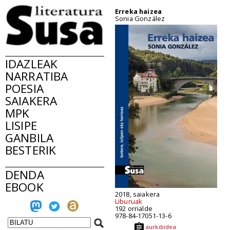
Erreka haizea
Sonia González
IDAZLEAK
NARRATIBA
POESIA
SAIAKERA
MPK
LISIPE
GANBILA
BESTERIK
DENDA
EBOOK
2018, saiakera
Liburuak
192 orrialde
978-84-17051-13-6
aurkibidea