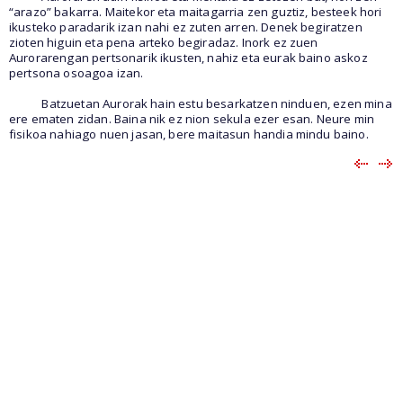
“arazo” bakarra. Maitekor eta maitagarria zen guztiz, besteek hori
ikusteko paradarik izan nahi ez zuten arren. Denek begiratzen
zioten higuin eta pena arteko begiradaz. Inork ez zuen
Aurorarengan pertsonarik ikusten, nahiz eta eurak baino askoz
pertsona osoagoa izan.
Batzuetan Aurorak hain estu besarkatzen ninduen, ezen mina
ere ematen zidan. Baina nik ez nion sekula ezer esan. Neure min
fisikoa nahiago nuen jasan, bere maitasun handia mindu baino.