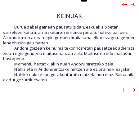
KEINUAK
Burua sabel gainean pausatu zidan, eskuak alboetan,
saihetsen kontra, arnasketaren erritmoa jarraitu nahiko bailuen.
Alkohol lurrun artean egin genuen maitasuna elkar ezagutu genuen
lehenbiziko gau hartan.
Andoni goizean keinu maitekor horretan pausatzeak adierazi
zidan egin genuena maitasuna izan zela. Maitasuna edo maitasun
hastapena.
Momentu hartatik jakin nuen Andoni niretzako zela.
Nahiz eta ni Andonirentzako nintzen ala ez oraindik ez jakin.
Nahiko nuke esan goiz konturatu nintzela horretaz. Baina nik
ez dut gezurrik esaten.