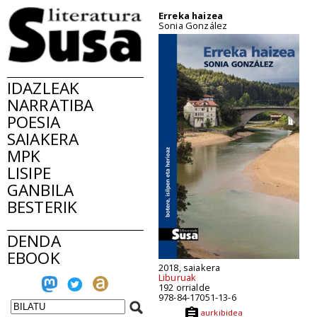
Erreka haizea
Sonia González
IDAZLEAK
NARRATIBA
POESIA
SAIAKERA
MPK
LISIPE
GANBILA
BESTERIK
DENDA
EBOOK
2018, saiakera
Liburuak
192 orrialde
978-84-17051-13-6
aurkibidea