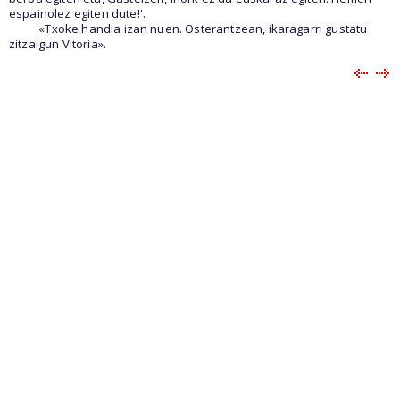
espainolez egiten dute!'.
«Txoke handia izan nuen. Osterantzean, ikaragarri gustatu
zitzaigun Vitoria».