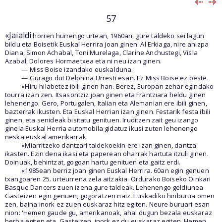
57
«Jaialdi
horren hurrengo urtean, 1960an, gure taldeko sei lagun
bildu eta Boisetik Euskal Herrira joan ginen: Al Erkiaga, nire ahizpa
Diana, Simon Achabal, Toni Murelaga, Clarine Anchustegi, Visla
Azabal, Dolores Hormaetxea eta ni neu izan ginen.
— Miss Boise izandako euskalduna.
— Gurago dut Delphina Urresti esan. Ez Miss Boise ez beste.
«Hiru hilabetez ibili ginen han. Berez, Europan zehar egindako
tourra izan zen. Itsasontziz joan ginen eta Frantziara heldu ginen
lehenengo. Gero, Portugalen, Italian eta Alemanian ere ibili ginen,
bazterrak ikusten. Eta Euskal Herrian izan ginen. Festarik festa ibili
ginen, eta senideak bisitatu genituen. Iruditzen zait geu izango
ginela Euskal Herria automobila gidatuz ikusi zuten lehenengo
neska euskal amerikarrak.
«Miarritzeko dantzari taldekoekin ere izan ginen, dantza
ikasten. Ezin dena ikasi eta paperean oharrak hartuta itzuli ginen.
Doinuak, behintzat, gogoan hartu genituen eta gaitz erdi.
«1985ean berriz joan ginen Euskal Herrira. 60an egin genuen
txangoaren 25. urteurrena zela aitzakia. Ordurako Boiseko Oinkari
Basque Dancers zuen izena gure taldeak. Lehenengo geldiunea
Gasteizen egin genuen, gogoratzen naiz. Euskadiko hiriburua omen
zen, baina inork ez zuen euskaraz hitz egiten. Neure buruari esan
nion: 'Hemen gaude gu, amerikanoak, ahal dugun bezala euskaraz
berba egiten eta, Gasteizen, inork ez du euskaraz egiten. Hemen