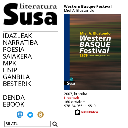
Western Basque Festival
Miel A. Elustondo
IDAZLEAK
NARRATIBA
POESIA
SAIAKERA
MPK
LISIPE
GANBILA
BESTERIK
2007, kronika
DENDA
Liburuak
160 orrialde
EBOOK
978-84-95511-95-9
aurkibidea