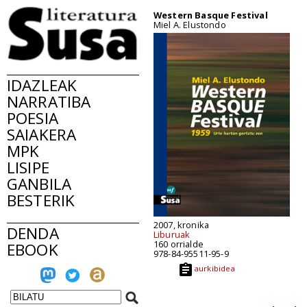
Western Basque Festival
Miel A. Elustondo
IDAZLEAK
NARRATIBA
POESIA
SAIAKERA
MPK
LISIPE
GANBILA
BESTERIK
2007, kronika
DENDA
Liburuak
160 orrialde
EBOOK
978-84-95511-95-9
aurkibidea