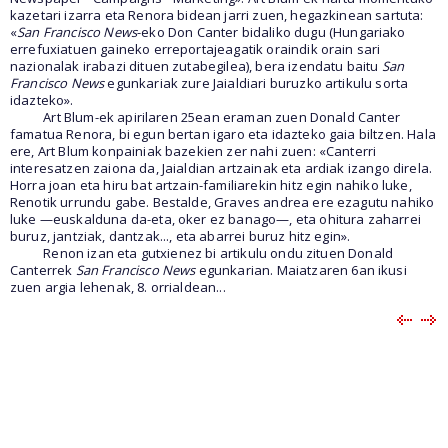
kazetari izarra eta Renora bidean jarri zuen, hegazkinean sartuta:
«
San Francisco News
-eko Don Canter bidaliko dugu (Hungariako
errefuxiatuen gaineko erreportajeagatik oraindik orain sari
nazionalak irabazi dituen zutabegilea), bera izendatu baitu
San
Francisco News
egunkariak zure Jaialdiari buruzko artikulu sorta
idazteko».
Art Blum-ek apirilaren 25ean eraman zuen Donald Canter
famatua Renora, bi egun bertan igaro eta idazteko gaia biltzen. Hala
ere, Art Blum konpainiak bazekien zer nahi zuen: «Canterri
interesatzen zaiona da, Jaialdian artzainak eta ardiak izango direla.
Horra joan eta hiru bat artzain-familiarekin hitz egin nahiko luke,
Renotik urrundu gabe. Bestalde, Graves andrea ere ezagutu nahiko
luke —euskalduna da-eta, oker ez banago—, eta ohitura zaharrei
buruz, jantziak, dantzak..., eta abarrei buruz hitz egin».
Renon izan eta gutxienez bi artikulu ondu zituen Donald
Canterrek
San Francisco News
egunkarian. Maiatzaren 6an ikusi
zuen argia lehenak, 8. orrialdean...