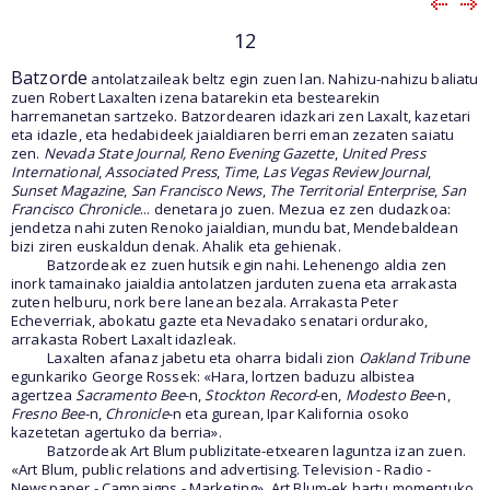
12
Batzorde
antolatzaileak beltz egin zuen lan. Nahizu-nahizu baliatu
zuen Robert Laxalten izena batarekin eta bestearekin
harremanetan sartzeko. Batzordearen idazkari zen Laxalt, kazetari
eta idazle, eta hedabideek jaialdiaren berri eman zezaten saiatu
zen.
Nevada State Journal, Reno Evening Gazette
,
United Press
International
,
Associated Press
,
Time
,
Las Vegas Review Journal
,
Sunset Magazine
,
San Francisco News
,
The Territorial Enterprise
,
San
Francisco Chronicle
... denetara jo zuen. Mezua ez zen dudazkoa:
jendetza nahi zuten Renoko jaialdian, mundu bat, Mendebaldean
bizi ziren euskaldun denak. Ahalik eta gehienak.
Batzordeak ez zuen hutsik egin nahi. Lehenengo aldia zen
inork tamainako jaialdia antolatzen jarduten zuena eta arrakasta
zuten helburu, nork bere lanean bezala. Arrakasta Peter
Echeverriak, abokatu gazte eta Nevadako senatari ordurako,
arrakasta Robert Laxalt idazleak.
Laxalten afanaz jabetu eta oharra bidali zion
Oakland Tribune
egunkariko George Rossek: «Hara, lortzen baduzu albistea
agertzea
Sacramento Bee
-n,
Stockton Record
-en,
Modesto Bee
-n,
Fresno Bee
-n,
Chronicle
-n eta gurean, Ipar Kalifornia osoko
kazetetan agertuko da berria».
Batzordeak Art Blum publizitate-etxearen laguntza izan zuen.
«Art Blum, public relations and advertising. Television - Radio -
Newspaper - Campaigns - Marketing». Art Blum-ek hartu momentuko