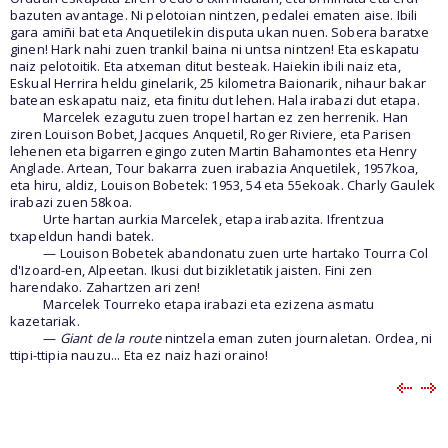
bazuten avantage. Ni pelotoian nintzen, pedalei ematen aise. Ibili
gara amiñi bat eta Anquetilekin disputa ukan nuen. Sobera baratxe
ginen! Hark nahi zuen trankil baina ni untsa nintzen! Eta eskapatu
naiz pelotoitik. Eta atxeman ditut besteak. Haiekin ibili naiz eta,
Eskual Herrira heldu ginelarik, 25 kilometra Baionarik, nihaur bakar
batean eskapatu naiz, eta finitu dut lehen. Hala irabazi dut etapa.
Marcelek ezagutu zuen tropel hartan ez zen herrenik. Han
ziren Louison Bobet, Jacques Anquetil, Roger Riviere, eta Parisen
lehenen eta bigarren egingo zuten Martin Bahamontes eta Henry
Anglade. Artean, Tour bakarra zuen irabazia Anquetilek, 1957koa,
eta hiru, aldiz, Louison Bobetek: 1953, 54 eta 55ekoak. Charly Gaulek
irabazi zuen 58koa.
Urte hartan aurkia Marcelek, etapa irabazita. Ifrentzua
txapeldun handi batek.
— Louison Bobetek abandonatu zuen urte hartako Tourra Col
d'Izoard-en, Alpeetan. Ikusi dut bizikletatik jaisten. Fini zen
harendako. Zahartzen ari zen!
Marcelek Tourreko etapa irabazi eta ezizena asmatu
kazetariak.
—
Giant de la route
nintzela eman zuten journaletan. Ordea, ni
ttipi-ttipia nauzu... Eta ez naiz hazi oraino!