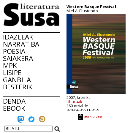
Western Basque Festival
Miel A. Elustondo
IDAZLEAK
NARRATIBA
POESIA
SAIAKERA
MPK
LISIPE
GANBILA
BESTERIK
2007, kronika
DENDA
Liburuak
160 orrialde
EBOOK
978-84-95511-95-9
aurkibidea