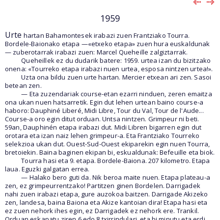
1959
Urte
hartan Bahamontesek irabazi zuen Frantziako Tourra.
Bordele-Baionako etapa —«etxeko etapa» zuen hura euskaldunak
— zuberotarrak irabazi zuen: Marcel Queheille zalgiztarrak.
Queheillek ez du dudarik batere: 1959. urtea izan du bizitzako
onena: «Tourreko etapa irabazi nuen urtea, esposa nintzen urtea!».
Uzta ona bildu zuen urte hartan. Mercier etxean ari zen. Sasoi
betean zen.
— Eta zuzendariak course-etan ezarri ninduen, zeren emaitza
ona ukan nuen hatsarretik. Egin dut lehen urtean baino course-a
haboro: Dauphiné Liberé, Midi Libre, Tour du Val, Tour de l'Aude...
Course-a oro egin ditut orduan. Untsa nintzen. Grimpeur ni beti.
59an, Dauphinén etapa irabazi dut. Midi Libren bigarren egin dut
orotara eta izan naiz lehen grimpeur-a. Eta Frantziako Tourreko
selekzioa ukan dut. Ouest-Sud-Ouest ekiparekin egin nuen Tourra,
bretoiekin. Baina baginen ekipan bi, eskualdunak: Befeuille eta biok.
Tourra hasi eta 9. etapa. Bordele-Baiona. 207 kilometro. Etapa
laua. Eguzki galgatan errea.
— Halako bero guti da. Nik beroa maite nuen. Etapa plateau-a
zen, ez grimpeurrentzako! Partitzen ginen Bordelen. Darrigadek
nahi zuen irabazi etapa, gure auzokoa baitzen. Darrigade Akizeko
zen, landesa, baina Baiona eta Akize kantoian dira! Etapa hasi eta
ez zuen nehork ihes egin, ez Darrigadek ez nehork ere. Trankil.
Orduan eskapatu ziren 6 edo 8 txirrindulari, eta bi minutu eta erdi