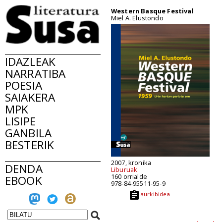
Western Basque Festival
Miel A. Elustondo
IDAZLEAK
NARRATIBA
POESIA
SAIAKERA
MPK
LISIPE
GANBILA
BESTERIK
2007, kronika
DENDA
Liburuak
160 orrialde
EBOOK
978-84-95511-95-9
aurkibidea