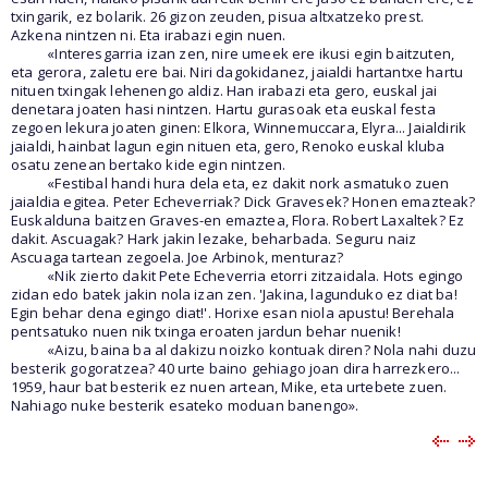
txingarik, ez bolarik. 26 gizon zeuden, pisua altxatzeko prest.
Azkena nintzen ni. Eta irabazi egin nuen.
«Interesgarria izan zen, nire umeek ere ikusi egin baitzuten,
eta gerora, zaletu ere bai. Niri dagokidanez, jaialdi hartantxe hartu
nituen txingak lehenengo aldiz. Han irabazi eta gero, euskal jai
denetara joaten hasi nintzen. Hartu gurasoak eta euskal festa
zegoen lekura joaten ginen: Elkora, Winnemuccara, Elyra... Jaialdirik
jaialdi, hainbat lagun egin nituen eta, gero, Renoko euskal kluba
osatu zenean bertako kide egin nintzen.
«Festibal handi hura dela eta, ez dakit nork asmatuko zuen
jaialdia egitea. Peter Echeverriak? Dick Gravesek? Honen emazteak?
Euskalduna baitzen Graves-en emaztea, Flora. Robert Laxaltek? Ez
dakit. Ascuagak? Hark jakin lezake, beharbada. Seguru naiz
Ascuaga tartean zegoela. Joe Arbinok, menturaz?
«Nik zierto dakit Pete Echeverria etorri zitzaidala. Hots egingo
zidan edo batek jakin nola izan zen. 'Jakina, lagunduko ez diat ba!
Egin behar dena egingo diat!'. Horixe esan niola apustu! Berehala
pentsatuko nuen nik txinga eroaten jardun behar nuenik!
«Aizu, baina ba al dakizu noizko kontuak diren? Nola nahi duzu
besterik gogoratzea? 40 urte baino gehiago joan dira harrezkero...
1959, haur bat besterik ez nuen artean, Mike, eta urtebete zuen.
Nahiago nuke besterik esateko moduan banengo».