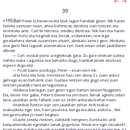
39
«1958an
Peter Echeverria eta biok lagun handiak ginen. Nik haren
familia zaintzen nuen, ahoa behintzat, dentista izan nintzen eta
erretiratu arte: 'Carl M. Herrera, mediku dentista'. Nik hari eta haren
familiari hortz eta haginak eta, berak, ordainetan, nire lege
gorabehera denak zuzentzen zituen, abokatu zenez gero. Abokatu
ona gero! Nire lagunik onenetakoa zen. Hark eman zidan jaialdiaren
albiste.
— Carl, euskal picnic-a egitekoak gara. Zu gure ondoan izatea
nahiko nuke. Laguntza ere beharko dugu, hainbat jende etortzea
espero dugu eta.
— Pozik baino pozikago, Pete! —esan nion nik.
«Eta hola eta hola. Horrelaxe hasi zen dena. Ez zuen askoz
gehiago esan beharrik izan. Gaztea nintzen eta gogo onez joan
nintzen jaialdiko lanean laguntzera.
«Makina bat lagun izan ginen egun hartan lanean Nuggeten.
Eta, beste inor gabe, Peter Echeverria zen buru. Berak agindu zidan
lana: jaialdian ardo faltarik izan ez zedin arduratu behar nuen.
«Hainbat funtzio izan zen jaialdian zehar. Ardi-txakur
erakusketa egin zen, harri jasotzea, txinga eroatea, aizkora... Nik
txinga eroatea jo nuen begitan.
«Gazte zimela nintzen, zaildurik nengoen, Eureka-ko ardi
kanpamenduan egindako lanak gogortuta. 'Neuk ere egin nezakek!',
esan nuen, halako pisurik aurretik behin ere jaso ez banuen ere, ez