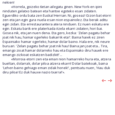
nekien!
«Horrela, goizeko 6etan ailegatu ginen. New York-en ipini
ninduten gelatxo batean eta hantxe egoteko esan zidaten.
Eguerdiko ordu bata zen Euskal Herrian. Ni, goseaz! Gizon bat etorri
zen eta jan egin gura nuela esan nion espainolez. Eta berak aditu
egin zidan. Eta errestaurantera atera ninduen. Ez nuen eskatu ere
egin. Eskatu barik ere platerkada itzela ekarri zidaten, hori bai.
Gosea nik, eta jan nuen dena. Eta gero, kezka: 'Zelan pagatu behar
joat nik hau, hamar ogerleko bakarrik eta!'. Baina haiek ez ziren
Espainiako hamar ogerleko, hamar dolar baino. Hala ere, nik neure
buruari. 'Zelan pagatu behar joat nik hau! Baina jan joat eta... Tira,
emango zioat hamar dolarreko hau eta Espainiako diru hauek ere
emango zizkioat eskatzen badizkit!'...
«Morroia etorri zen eta eman nion hamarreko hura eta, atzera
bueltan, dolarrak, dolar piloa atzera ekarri! Dolar batekoak, baina
'Lehen baino gehiago eman zidak honek!', pentsatu nuen, 'Hau duk
diru piloa! Ez duk hauxe nazio txarra!'».