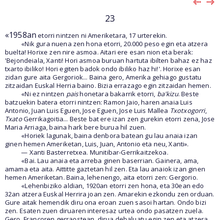
23
«1958an
etorri nintzen ni Ameriketara, 17 urterekin.
«Nik gura nuena zen hona etorri, 20.000 peso egin eta atzera
buelta! Horixe zen nire asmoa. Aitari ere esan nion eta berak:
'Bejondeiala, Xanti! Hori asmoa buruan hartuta ibilten bahaz ez haz
txarto ibiliko! Hori egiten badok ondo ibiliko haz hi!'. Horixe esan
zidan gure aita Gergoriok... Baina gero, Amerika gehiago gustatu
zitzaidan Euskal Herria baino. Bizia errazago egin zitzaidan hemen.
«Ni ez nintzen
pais
honetara bakarrik etorri,
ba'kizu
. Beste
batzuekin batera etorri nintzen: Ramon Jaio, haren anaia Luis
Antonio, Juan Luis Eguen, Jose Eguen, Jose Luis Mallea
Txotxogorri
,
Txato
Gerrikagoitia... Beste bat ere izan zen gurekin etorri zena, Jose
Maria Arriaga, baina hark bere burua hil zuen.
«Horiek lagunak, baina denbora batean gu lau anaia izan
ginen hemen Ameriketan, Luis, Juan, Antonio eta neu, Xanti».
— Xanti Basterretxea. Munitibar-Gerrikaitzekoa.
«Bai. Lau anaia eta arreba ginen baserrian. Gainera, ama,
amama eta aita. Aittitte gaztetan hil zen. Eta lau anaiok izan ginen
hemen Ameriketan. Baina, lehenengo, aita etorri zen: Gergorio.
«Lehenbiziko aldian, 1920an etorri zen hona, eta 30ean edo
32an atzera Euskal Herrira joan zen. Amarekin ezkondu zen orduan.
Gure aitak hemendik diru ona eroan zuen sasoi hartan. Ondo bizi
zen. Esaten zuen diruaren interesaz urtea ondo pasatzen zuela.
Gero, Francoren gerraostean, dirua debaluatu egin zen eta atzera