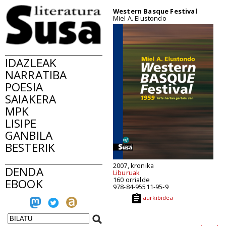
Western Basque Festival
Miel A. Elustondo
IDAZLEAK
NARRATIBA
POESIA
SAIAKERA
MPK
LISIPE
GANBILA
BESTERIK
2007, kronika
DENDA
Liburuak
160 orrialde
EBOOK
978-84-95511-95-9
aurkibidea