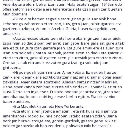
Ameriketara etorri behar izan zuen. Hala esaten zigun. 1949an edo
50ean etorri zen ostera ere Ameriketara eta 62an joan zen bueltan
Munitibarrera.
«Gure aita hemen zegoela etorri ginen gu lau anaiok hona.
Lehenengo zaharrena etorri zen, Luis, gero Juan, ni hirugarren, eta
gazteena azkena, Antonio. Arreba, Gloria, baserrian gelditu zen,
amarekin.
«Aita
american citizen
zen eta hona ekarri gintuen lau anaiok,
Espainian soldadu joan beharrik izan gabe. Bere garaian, gure aitak
ere ez zuen gura izan gerrara joan. Eta gure amak ere ez zuen gura
izan aita soldadu joatea. Auzoak, joaten ziren soldadu eta gaixorik
etortzen ziren, goseak egoten ziren, pleuresiak jota etortzen ziren...
Orduan, aitak eta amak ez zuten gura izan gu soldadu joan
gintezen...
«Ni poz-pozik etorri nintzen Ameriketara. Ez nekien hau zer
zenik ere! Ideiarik ere ez! Akordatzen naiz amak hamar dolar eman
zizkidala, Ameriketara etortzeko. Abioian sartu nintzen Madrilen.
Dena amerikanoa zen han, turista edo ez dakit. Espainolik ez nuen
ikusi. Dena zen ingelesez. Eta nire ondoan jesarrita ere, gizon bat,
amerikanoa, looodia, niri ingelesez berba egiten. Eta nik ez nion
batere aditzen.
«Eta Madriletik irten eta New Yorkerantz.
«Eta etorri ziren jatekoa ematen... eta nik hura ezin jan! Eta
amerikanoak, looodiak, nire ondoan, jateko esaten zidan. Baina
nork jan hura? Letxuga eta, gordin-gordinik, gozatu gabe. Nik ez
nekien gozatzekoak han zeudenik, poltsatxo txiki haietan. Ez