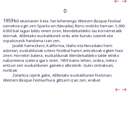
0
1959ko
ekainaren 6 eta 7an lehenengo
Western Basque Festival
izenekoa egin zen Sparks-en (Nevada), Reno ondoko herrian. 5.000-
6.000 bat lagun bildu omen ziren, Mendebaldeko lau kornerretatik
etorriak. AEBetako euskaldunek ordu arte burutu zutenik eta
ospakizunik handiena izan zen.
Jaialdi harrezkero, Kalifornia, Idaho eta Nevadako herri
askotan, euskaldunak urtero festibal haren antzekoak egiten hasi
ziren. Horrekin batera, euskaldunak Mendebaldeko talde etniko
nabarmena izatera igaro ziren. 1959 baino lehen, ordea, nekez
entzun zen euskaldunen gaineko albisterik. Gutxi zirelakoan,
nonbait.
Zalantza izpirik gabe, AEBetako euskaldunen historian,
Western Basque Festival
hura giltzarri izan zen, erabat.