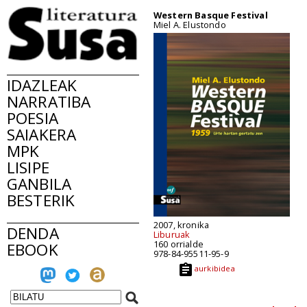
Western Basque Festival
Miel A. Elustondo
IDAZLEAK
NARRATIBA
POESIA
SAIAKERA
MPK
LISIPE
GANBILA
BESTERIK
2007, kronika
DENDA
Liburuak
160 orrialde
EBOOK
978-84-95511-95-9
aurkibidea