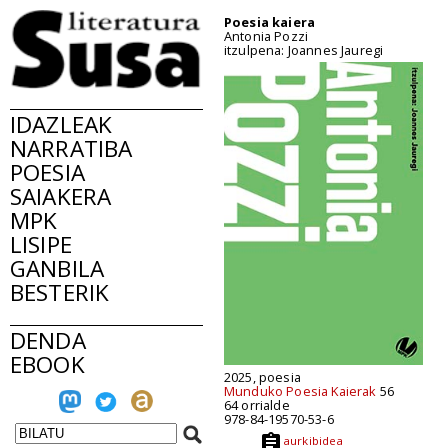
Poesia kaiera
Antonia Pozzi
itzulpena: Joannes Jauregi
IDAZLEAK
NARRATIBA
POESIA
SAIAKERA
MPK
LISIPE
GANBILA
BESTERIK
DENDA
EBOOK
2025, poesia
Munduko Poesia Kaierak
56
64 orrialde
978-84-19570-53-6
aurkibidea