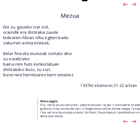
Mezua
Eta zu, gaueko izar zoli,
oraindik ere distiraka zaude
bidearen ildoan oihu egiten badu
zakurren arima tristeak.
Belar finezko muinoak sortuko dira
zu estaltzeko:
baina nire huts konkistatuan
distiratuko duzu, su zuri,
biziei nire heriotzaren berri emanez.
1937ko ekainaren 21-22 artean
Messaggio
E tu, stella acuta notturna / splendi ancora / se per il solco delle strade
grida la triste anima dei cani. // Sorgeranno colline d’erba magra / a copr
/ ma nel mio buio conquistato / brillerai, fuoco bianco, / parlando ai viv
della mia morte.