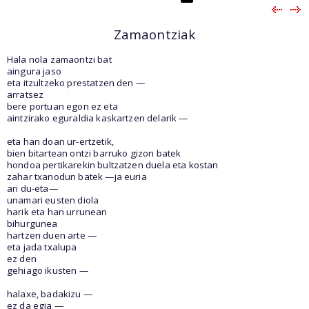
Zamaontziak
Hala nola zamaontzi bat
aingura jaso
eta itzultzeko prestatzen den —
arratsez
bere portuan egon ez eta
aintzirako eguraldia kaskartzen delarik —
eta han doan ur-ertzetik,
bien bitartean ontzi barruko gizon batek
hondoa pertikarekin bultzatzen duela eta kostan
zahar txanodun batek —ja euria
ari du-eta—
unamari eusten diola
harik eta han urrunean
bihurgunea
hartzen duen arte —
eta jada txalupa
ez den
gehiago ikusten —
halaxe, badakizu —
ez da egia —