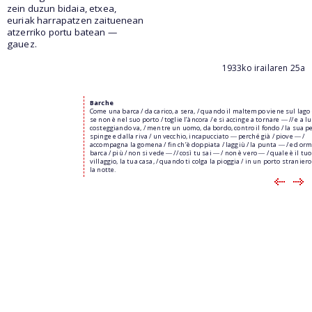
zein duzun bidaia, etxea,
euriak harrapatzen zaituenean
atzerriko portu batean —
gauez.
1933ko irailaren 25a
Barche
Come una barca / da carico, a sera, / quando il maltempo viene sul lago
se non è nel suo porto / toglie l’àncora / e si accinge a tornare ― // e a l
costeggiando va, / mentre un uomo, da bordo, contro il fondo / la sua p
spinge e dalla riva / un vecchio, incapucciato ― perché già / piove ― /
accompagna la gomena / fin ch’è doppiata / laggiù / la punta ― / ed orm
barca / più / non si vede ― // così tu sai ― / non è vero ― / quale è il tuo
villaggio, la tua casa, / quando ti colga la pioggia / in un porto straniero
la notte.