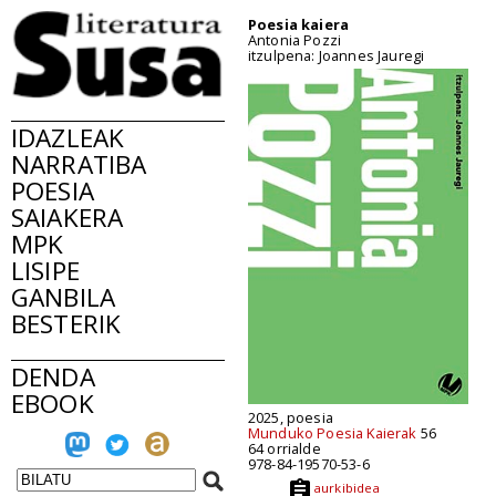
Poesia kaiera
Antonia Pozzi
itzulpena: Joannes Jauregi
IDAZLEAK
NARRATIBA
POESIA
SAIAKERA
MPK
LISIPE
GANBILA
BESTERIK
DENDA
EBOOK
2025, poesia
Munduko Poesia Kaierak
56
64 orrialde
978-84-19570-53-6
aurkibidea