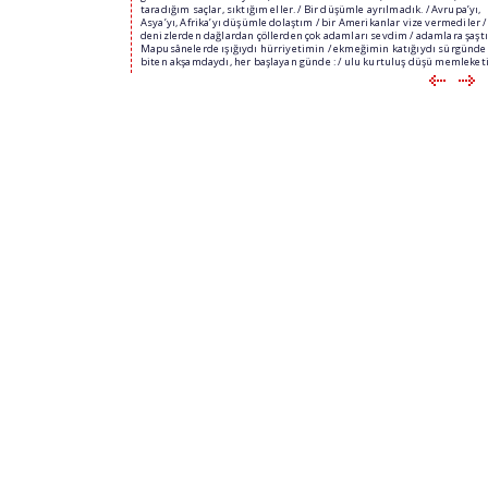
taradığım saçlar, sıktığım eller. / Bir düşümle ayrılmadık. / Avrupa’yı,
Asya’yı, Afrika’yı düşümle dolaştım / bir Amerikanlar vize vermediler /
denizlerden dağlardan çöllerden çok adamları sevdim / adamlara şaştı
Mapusânelerde ışığıydı hürriyetimin / ekmeğimin katığıydı sürgünde 
biten akşamdaydı, her başlayan günde : / ulu kurtuluş düşü memleket