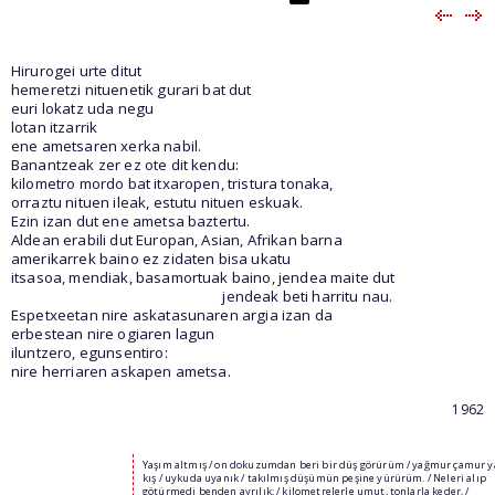
Hirurogei urte ditut
hemeretzi nituenetik gurari bat dut
euri lokatz uda negu
lotan itzarrik
ene ametsaren xerka nabil.
Banantzeak zer ez ote dit kendu:
kilometro mordo bat itxaropen, tristura tonaka,
orraztu nituen ileak, estutu nituen eskuak.
Ezin izan dut ene ametsa baztertu.
Aldean erabili dut Europan, Asian, Afrikan barna
amerikarrek baino ez zidaten bisa ukatu
itsasoa, mendiak, basamortuak baino, jendea maite dut
jendeak beti harritu nau.
Espetxeetan nire askatasunaren argia izan da
erbestean nire ogiaren lagun
iluntzero, egunsentiro:
nire herriaren askapen ametsa.
1962
Yaşım altmış / on dokuzumdan beri bir düş görürüm / yağmur çamur y
kış / uykuda uyanık / takılmış düşümün peşine yürürüm. / Neleri alıp
götürmedi benden ayrılık; / kilometrelerle umut, tonlarla keder, /