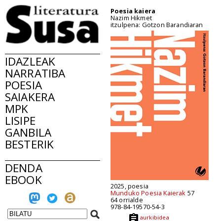
Poesia kaiera
Nazim Hikmet
itzulpena: Gotzon Barandiaran
IDAZLEAK
NARRATIBA
POESIA
SAIAKERA
MPK
LISIPE
GANBILA
BESTERIK
DENDA
EBOOK
2025, poesia
Munduko Poesia Kaierak
57
64 orrialde
978-84-19570-54-3
aurkibidea