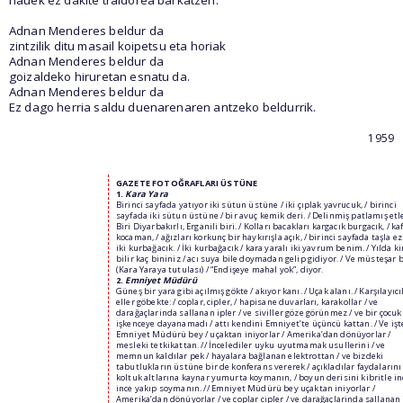
Adnan Menderes beldur da
zintzilik ditu masail koipetsu eta horiak
Adnan Menderes beldur da
goizaldeko hiruretan esnatu da.
Adnan Menderes beldur da
Ez dago herria saldu duenarenaren antzeko beldurrik.
1959
GAZETE FOTO
Ğ
RAFLARI ÜSTÜNE
1.
Kara Yara
Birinci sayfada yatıyor iki sütun üstüne / iki çıplak yavrucuk, / birinci
sayfada iki sütun üstüne / bir avuç kemik deri. / Delinmiş patlamış etler
Biri Diyarbakırlı, Erganili biri. / Kolları bacakları kargacık burgacık, / ka
kocaman, / ağızları korkunç bir haykırışla açık, / birinci sayfada taşla e
iki kurbağacık. / İki kurbağacık / kara yaralı iki yavrum benim. / Yılda k
bilir kaç bininiz / acı suya bile doymadan gelip gidiyor. / Ve müsteşar b
(Kara Yaraya tutulası) / “Endişeye mahal yok”, diyor.
2.
Emniyet Müdürü
Güneş bir yara gibi açılmış gökte / akıyor kanı. / Uçak alanı. / Karşılayıcı
eller göbekte: / coplar, cipler, / hapisane duvarları, karakollar / ve
darağaçlarinda sallanan ipler / ve siviller göze görünmez / ve bir çocuk
işkenceye dayanamadı / attı kendini Emniyet’te üçüncü kattan. / Ve işt
Emniyet Müdürü bey / uçaktan iniyorlar / Amerika’dan dönüyorlar /
mesleki tetkikattan. // İncelediler uyku uyutmamak usullerini / ve
memnun kaldılar pek / hayalara bağlanan elektrottan / ve bizdeki
tabutlukların üstüne bir de konferans vererek / açıkladılar faydalarını 
koltuk altlarına kaynar yumurta koymanın, / boyun derisini kibritle in
ince yakıp soymanın. // Emniyet Müdürü bey uçaktan iniyorlar /
Amerika’dan dönüyorlar / ve coplar cipler / ve darağaçlarinda sallanan 