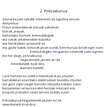
2. Poliziaburua
Zauria bezain zabalik odolusten da eguzkia zeruan.
Aireportua.
Preso prebentiboak eskuak sabelean:
borrak, jeepak,
kartzelako hormak, komisaldegiak
eta sokak urkamendian kulunka
eta herrikideen arrastorik ez
eta gazte batek, torturak jasan ezinik, bere buruaz beste egin zuen
komisaldegiko hirugarren solairutik salto eginda.
Eta hor dago, poliziaburua
Hegazkinetik jaisten ari da
Ameriketatik itzuli dira,
ikastaro batetik.
Lorik hartzen ez uzteko metodoak ikasi zituzten
barrabiletan ezarritako elektrodoek txunditu zituzten
eta gure zigor-ziegei buruzko hitzaldia eskaini zuten
besapeetan arrautza irakin berriak nola jarri eta
pospolo piztuekin zelan larrutu azaldu zuten.
Poliziaburua hegazkinetik jaisten ari da
Ameriketatik itzuli dira