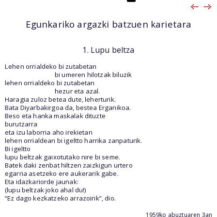
Egunkariko argazki batzuen karietara
1. Lupu beltza
Lehen orrialdeko bi zutabetan
bi umeren hilotzak biluzik
lehen orrialdeko bi zutabetan
hezur eta azal.
Haragia zuloz betea dute, leherturik.
Bata Diyarbakirgoa da, bestea Erganikoa.
Beso eta hanka maskalak dituzte
burutzarra
eta izu laborria aho irekietan
lehen orrialdean bi igeltto harrika zanpaturik.
Bi igeltto
lupu beltzak gaixotutako nire bi seme.
Batek daki zenbat hiltzen zaizkigun urtero
egarria asetzeko ere aukerarik gabe.
Eta idazkariorde jaunak:
(lupu beltzak joko ahal du!)
“Ez dago kezkatzeko arrazoirik”, dio.
1959ko abuztuaren 3an