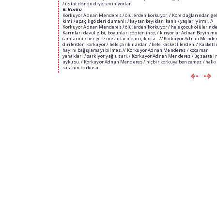
/ üstat döndü diye seviniyorlar.
6. Korku
Korkuyor Adnan Menderes / ölülerden korkuyor. / Kore dağlarından gel
kimi / apaçık gözleri dumanlı / kaytan bıyıkları kanlı / yaşları yirmi. //
Korkuyor Adnan Menderes / ölülerden korkuyor / hele çocuk ölülerinde
Karınları davul gibi, boyunları çöpten ince, / kırıyorlar Adnan Beyin m
camlarını / her gece mezarlarından çıkınca... // Korkuyor Adnan Mender
dirilerden korkuyor / hele çarıklılardan / hele kasketlilerden. / Kasketli
hayını bağışlamayı bilmez. // Korkuyor Adnan Menderes / kocaman
yanakları / sarkıyor yağlı, sari. / Korkuyor Adnan Menderes / üç saata i
uykusu. / Korkuyor Adnan Menderes / hiçbir korkuya benzemez / halkı
satanın korkusu.