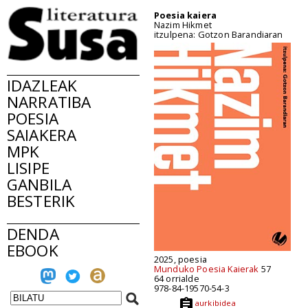
Poesia kaiera
Nazim Hikmet
itzulpena: Gotzon Barandiaran
IDAZLEAK
NARRATIBA
POESIA
SAIAKERA
MPK
LISIPE
GANBILA
BESTERIK
DENDA
EBOOK
2025, poesia
Munduko Poesia Kaierak
57
64 orrialde
978-84-19570-54-3
aurkibidea