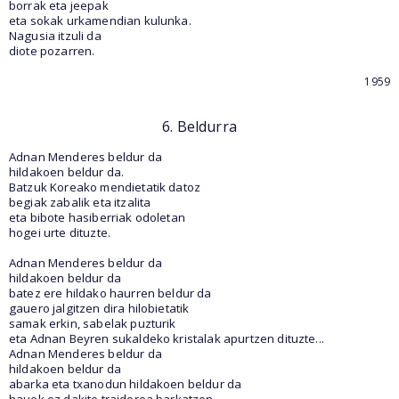
borrak eta jeepak
eta sokak urkamendian kulunka.
Nagusia itzuli da
diote pozarren.
1959
6. Beldurra
Adnan Menderes beldur da
hildakoen beldur da.
Batzuk Koreako mendietatik datoz
begiak zabalik eta itzalita
eta bibote hasiberriak odoletan
hogei urte dituzte.
Adnan Menderes beldur da
hildakoen beldur da
batez ere hildako haurren beldur da
gauero jalgitzen dira hilobietatik
samak erkin, sabelak puzturik
eta Adnan Beyren sukaldeko kristalak apurtzen dituzte...
Adnan Menderes beldur da
hildakoen beldur da
abarka eta txanodun hildakoen beldur da
hauek ez dakite traidorea barkatzen.