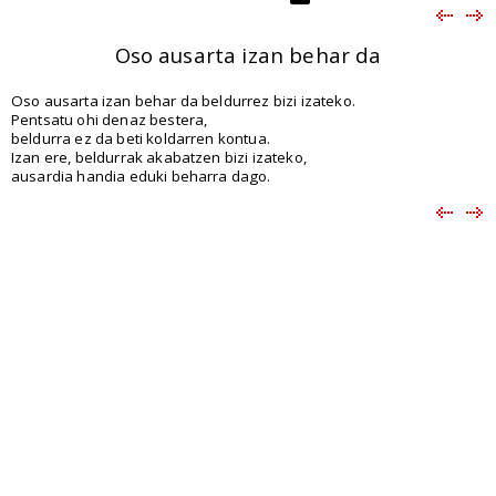
Oso ausarta izan behar da
Oso ausarta izan behar da beldurrez bizi izateko.
Pentsatu ohi denaz bestera,
beldurra ez da beti koldarren kontua.
Izan ere, beldurrak akabatzen bizi izateko,
ausardia handia eduki beharra dago.