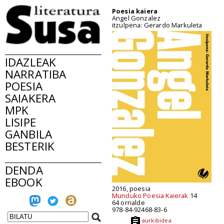
Poesia kaiera
Angel Gonzalez
itzulpena: Gerardo Markuleta
IDAZLEAK
NARRATIBA
POESIA
SAIAKERA
MPK
LISIPE
GANBILA
BESTERIK
DENDA
EBOOK
2016, poesia
Munduko Poesia Kaierak
14
64 orrialde
978-84-92468-83-6
aurkibidea