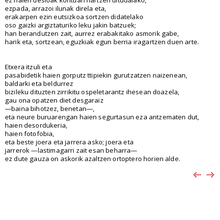
ezpada, arrazoi ilunak direla eta,
erakarpen ezin eutsizkoa sortzen didatelako
oso gaizki argiztaturiko leku jakin batzuek;
han berandutzen zait, aurrez erabakitako asmorik gabe,
harik eta, sortzean, eguzkiak egun berria iragartzen duen arte.
Etxera itzuli eta
pasabidetik haien gorputz ttipiekin gurutzatzen naizenean,
baldarki eta beldurrez
bizileku dituzten zirrikitu ospeletarantz ihesean doazela,
gau ona opatzen diet desgaraiz
—baina bihotzez, benetan—,
eta neure buruarengan haien segurtasun eza antzematen dut,
haien desordukeria,
haien fotofobia,
eta beste joera eta jarrera asko; joera eta
jarrerok —lastimagarri zait esan beharra—
ez dute gauza on askorik azaltzen ortoptero horien alde.