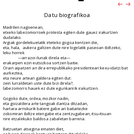
Datu biografikoa
Madrilen nagoenean,
etxeko labezomorroek protesta egiten dute gauez irakurtzen
dudalako.
Argiak gordelekuetatik irteteko gogoa kentzen die,
eta, hala,
aukera galtzen dute nire logelatik paseoan ibiltzeko,
leku horrek
—arrazoi ilunak direla eta—
erakarpen ezin eutsizkoa sortzen baitie.
Orain aipatzen ari dira errepublikako presidenteari kexu-idatzi bat
aurkeztea,
eta neure artean galdera egiten dut:
zein lurraldetan uste dute bizi direla?;
labezomorro hauek ez dute egunkaririk irakurtzen.
Gogoko dute, ordea, mozkor nadin,
eta goizaldera arte tangoak dantza ditzadan,
hartara arriskurik batere gabe ari baitaitezke
zokomiran ibiltze etengabe eta zentzugabean, itsu-itsuan
nire etzalekuko baldosa zabaletan barrena.
Batzuetan atsegina ematen diet,
ez haien desioak kontuan hartzen ditudalako,