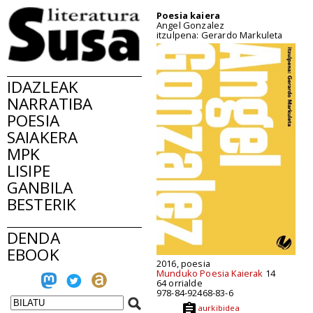
Poesia kaiera
Angel Gonzalez
itzulpena: Gerardo Markuleta
IDAZLEAK
NARRATIBA
POESIA
SAIAKERA
MPK
LISIPE
GANBILA
BESTERIK
DENDA
EBOOK
2016, poesia
Munduko Poesia Kaierak
14
64 orrialde
978-84-92468-83-6
aurkibidea