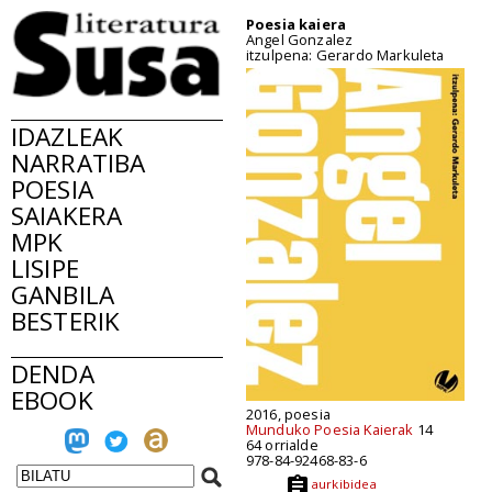
Poesia kaiera
Angel Gonzalez
itzulpena: Gerardo Markuleta
IDAZLEAK
NARRATIBA
POESIA
SAIAKERA
MPK
LISIPE
GANBILA
BESTERIK
DENDA
EBOOK
2016, poesia
Munduko Poesia Kaierak
14
64 orrialde
978-84-92468-83-6
aurkibidea