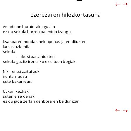
Ezerezaren hilezkortasuna
Amodioan burututako guztia
ez da sekula harren balentria izango.
Itsasoaren hondakinek apenas jaten dituzten
lurrak azkenik
sekula
—ikusi baitzintuzten—
sekula guztiz irentsiko ez dituen begiak.
Nik irentsi zaitut zuk
irentsi nauzu
sute bakarrean.
Utikan kezkak:
sutan erre denak
ez du jada zertan denboraren beldur izan.