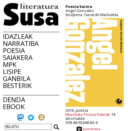
Poesia kaiera
Angel Gonzalez
itzulpena: Gerardo Markuleta
IDAZLEAK
NARRATIBA
POESIA
SAIAKERA
MPK
LISIPE
GANBILA
BESTERIK
DENDA
EBOOK
2016, poesia
Munduko Poesia Kaierak
14
64 orrialde
978-84-92468-83-6
aurkibidea