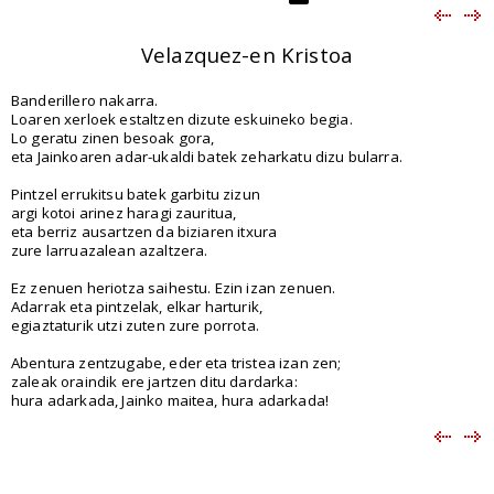
Velazquez-en Kristoa
Banderillero nakarra.
Loaren xerloek estaltzen dizute eskuineko begia.
Lo geratu zinen besoak gora,
eta Jainkoaren adar-ukaldi batek zeharkatu dizu bularra.
Pintzel errukitsu batek garbitu zizun
argi kotoi arinez haragi zauritua,
eta berriz ausartzen da biziaren itxura
zure larruazalean azaltzera.
Ez zenuen heriotza saihestu. Ezin izan zenuen.
Adarrak eta pintzelak, elkar harturik,
egiaztaturik utzi zuten zure porrota.
Abentura zentzugabe, eder eta tristea izan zen;
zaleak oraindik ere jartzen ditu dardarka:
hura adarkada, Jainko maitea, hura adarkada!