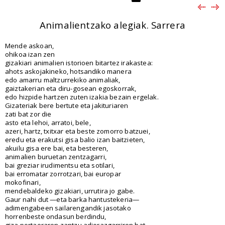
Animalientzako alegiak. Sarrera
Mende askoan,
ohikoa izan zen
gizakiari animalien istorioen bitartez irakastea:
ahots askojakineko, hotsandiko manera
edo amarru maltzurrekiko animaliak,
gaiztakerian eta diru-gosean egoskorrak,
edo hizpide hartzen zuten izakia bezain ergelak.
Gizateriak bere bertute eta jakituriaren
zati bat zor die
asto eta lehoi, arratoi, bele,
azeri, hartz, txitxar eta beste zomorro batzuei,
eredu eta erakutsi gisa balio izan baitzieten,
akuilu gisa ere bai, eta besteren,
animalien buruetan zentzagarri,
bai greziar irudimentsu eta sotilari,
bai erromatar zorrotzari, bai europar
mokofinari,
mendebaldeko gizakiari, urrutira jo gabe.
Gaur nahi dut —eta barka hantustekeria—
adimengabeen sailarengandik jasotako
horrenbeste ondasun berdindu,
giza portaeraren zantzu adierazgarriren bat,