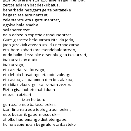
zertzeladaren bat deskribatuz,
beharbada hezigarri gerta baitaiteke
hegazti eta arrainentzat,
zelenteratu eta ugaztunentzat,
egokia hala ameba
soilenarentzat
nola edozein espezie ornodunentzat.
Gure gizartea helduarora iritsi da jada,
jada gizakiak atzean utzi du nerabezaroa
eta, bere zahartzaro mendebaldarrean,
ondo balio diezaioke etsenplu gisa txakurrari,
txakurra izan dadin
txakurrago,
eta azeria traidoreago,
eta lehoia basatiago eta odolzaleago,
eta astoa, astoa omen den bezalakoa,
eta idia uzkurrago eta ez hain zezen.
Piztia gisa hobetu nahi duen
edozein piztiari
—izan helburu
gerrazale edo bakezaleekin,
izan finantza edo teologia asmoekin,
edo, besterik gabe, musutruk—
aholku hau emango diot etengabe:
homo sapiens-ari begiratu, eta ikasteko.