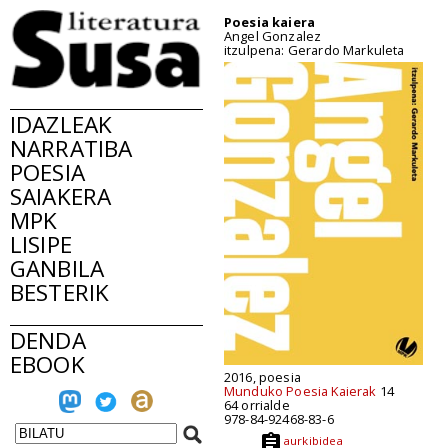
Poesia kaiera
Angel Gonzalez
itzulpena: Gerardo Markuleta
IDAZLEAK
NARRATIBA
POESIA
SAIAKERA
MPK
LISIPE
GANBILA
BESTERIK
DENDA
EBOOK
2016, poesia
Munduko Poesia Kaierak
14
64 orrialde
978-84-92468-83-6
aurkibidea