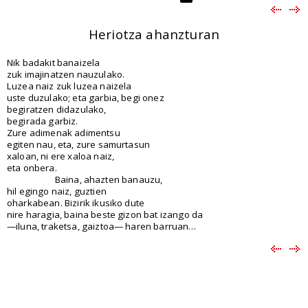
Heriotza ahanzturan
Nik badakit banaizela
zuk imajinatzen nauzulako.
Luzea naiz zuk luzea naizela
uste duzulako; eta garbia, begi onez
begiratzen didazulako,
begirada garbiz.
Zure adimenak adimentsu
egiten nau, eta, zure samurtasun
xaloan, ni ere xaloa naiz,
eta onbera.
Baina, ahazten banauzu,
hil egingo naiz, guztien
oharkabean. Bizirik ikusiko dute
nire haragia, baina beste gizon bat izango da
—iluna, traketsa, gaiztoa— haren barruan…