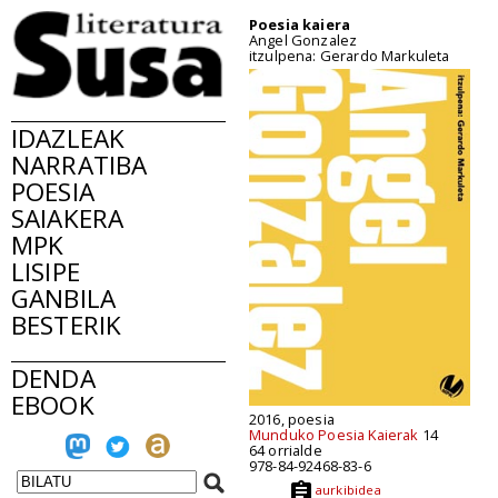
Poesia kaiera
Angel Gonzalez
itzulpena: Gerardo Markuleta
IDAZLEAK
NARRATIBA
POESIA
SAIAKERA
MPK
LISIPE
GANBILA
BESTERIK
DENDA
EBOOK
2016, poesia
Munduko Poesia Kaierak
14
64 orrialde
978-84-92468-83-6
aurkibidea