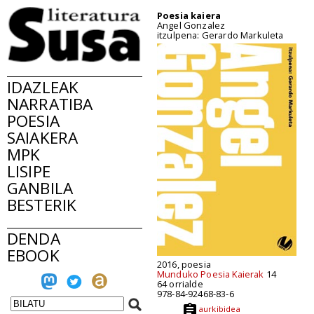
Poesia kaiera
Angel Gonzalez
itzulpena: Gerardo Markuleta
IDAZLEAK
NARRATIBA
POESIA
SAIAKERA
MPK
LISIPE
GANBILA
BESTERIK
DENDA
EBOOK
2016, poesia
Munduko Poesia Kaierak
14
64 orrialde
978-84-92468-83-6
aurkibidea