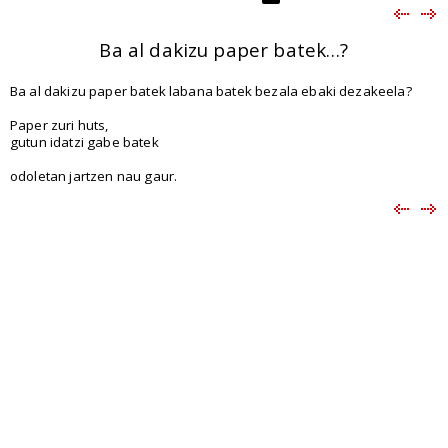
Ba al dakizu paper batek…?
Ba al dakizu paper batek labana batek bezala ebaki dezakeela?
Paper zuri huts,
gutun idatzi gabe batek
odoletan jartzen nau gaur.