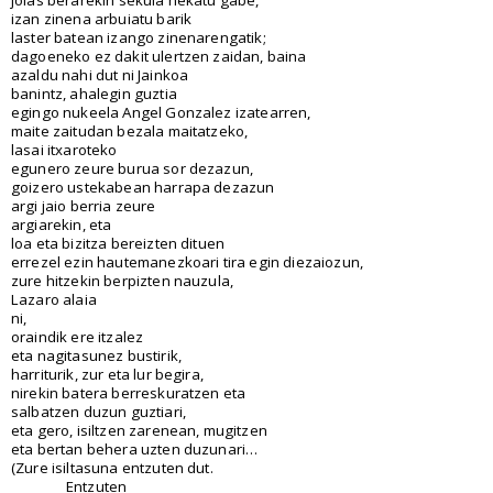
izan zinena arbuiatu barik
laster batean izango zinenarengatik;
dagoeneko ez dakit ulertzen zaidan, baina
azaldu nahi dut ni Jainkoa
banintz, ahalegin guztia
egingo nukeela Angel Gonzalez izatearren,
maite zaitudan bezala maitatzeko,
lasai itxaroteko
egunero zeure burua sor dezazun,
goizero ustekabean harrapa dezazun
argi jaio berria zeure
argiarekin, eta
loa eta bizitza bereizten dituen
errezel ezin hautemanezkoari tira egin diezaiozun,
zure hitzekin berpizten nauzula,
Lazaro alaia
ni,
oraindik ere itzalez
eta nagitasunez bustirik,
harriturik, zur eta lur begira,
nirekin batera berreskuratzen eta
salbatzen duzun guztiari,
eta gero, isiltzen zarenean, mugitzen
eta bertan behera uzten duzunari…
(Zure isiltasuna entzuten dut.
Entzuten