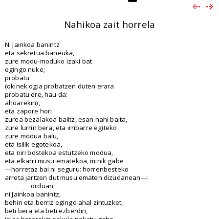
Nahikoa zait horrela
Ni Jainkoa banintz
eta sekretua baneuka,
zure modu-moduko izaki bat
egingo nuke;
probatu
(okinek ogia probatzen duten erara
probatu ere, hau da:
ahoarekin),
eta zapore hori
zurea bezalakoa balitz, esan nahi baita,
zure lurrin bera, eta irribarre egiteko
zure modua balu,
eta isilik egotekoa,
eta niri bostekoa estutzeko modua,
eta elkarri musu ematekoa, minik gabe
—horretaz bai ni seguru: horrenbesteko
arreta jartzen dut musu ematen dizudanean—:
orduan,
ni Jainkoa banintz,
behin eta berriz egingo ahal zintuzket,
beti bera eta beti ezberdin,
jolas berarekin sekula nekatu gabe,