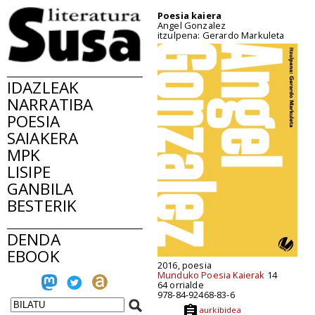
Poesia kaiera
Angel Gonzalez
itzulpena: Gerardo Markuleta
IDAZLEAK
NARRATIBA
POESIA
SAIAKERA
MPK
LISIPE
GANBILA
BESTERIK
DENDA
EBOOK
2016, poesia
Munduko Poesia Kaierak
14
64 orrialde
978-84-92468-83-6
aurkibidea