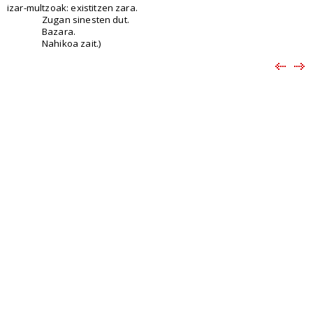
izar-multzoak: existitzen zara.
Zugan sinesten dut.
Bazara.
Nahikoa zait.)