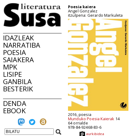
Poesia kaiera
Angel Gonzalez
itzulpena: Gerardo Markuleta
IDAZLEAK
NARRATIBA
POESIA
SAIAKERA
MPK
LISIPE
GANBILA
BESTERIK
DENDA
EBOOK
2016, poesia
Munduko Poesia Kaierak
14
64 orrialde
978-84-92468-83-6
aurkibidea