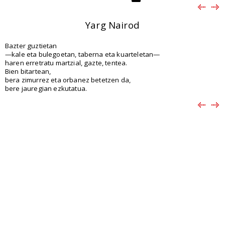
Yarg Nairod
Bazter guztietan
—kale eta bulegoetan, taberna eta kuarteletan—
haren erretratu martzial, gazte, tentea.
Bien bitartean,
bera zimurrez eta orbanez betetzen da,
bere jauregian ezkutatua.