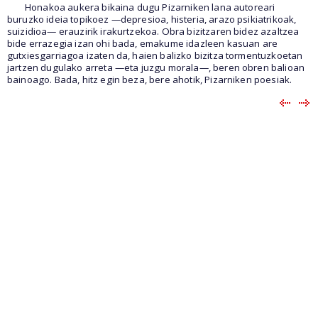
Honakoa aukera bikaina dugu Pizarniken lana autoreari
buruzko ideia topikoez —depresioa, histeria, arazo psiki
atrikoak,
suizidioa— erauzirik irakurtzekoa. Obra bizitzaren bidez azaltzea
bide errazegia izan ohi bada, emakume idazleen kasuan are
gutxiesgarriagoa izaten da, haien balizko bizitza tormentuzkoetan
jartzen dugulako arreta —eta juzgu morala—, beren obren balioan
bainoago. Bada, hitz egin beza, bere ahotik, Pizarniken poesiak.