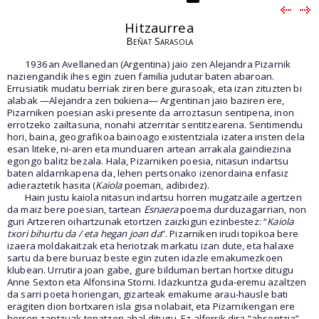
Hitzaurrea
Beñat Sarasola
1936an Avellanedan (Argentina) jaio zen Alejandra Pizarnik
naziengandik ihes egin zuen familia judutar baten abaroan.
Errusiatik mudatu berriak ziren bere gurasoak, eta izan zituzten bi
alabak —Alejandra zen txikiena— Argentinan jaio baziren ere,
Pizarniken poesian aski presente da arroztasun sentipena, inon
errotzeko zailtasuna, nonahi atzerritar sentitzearena. Sentimendu
hori, baina, geografikoa bainoago existentziala izatera iristen dela
esan liteke, ni-aren eta munduaren artean arrakala gaindiezina
egongo balitz bezala. Hala, Pizarniken poesia, nitasun indartsu
baten aldarrikapena da, lehen pertsonako izenordaina enfasiz
adieraztetik hasita (
Kaiola
poeman, adibidez).
Hain justu kaiola nitasun indartsu horren mugatzaile agertzen
da maiz bere poesian, tartean
Esnaera
poema durduzagarrian, non
guri Artzeren oihartzunak etortzen zaizkigun ezinbestez: “
Kaiola
txori bihurtu da / eta hegan joan da
”. Pizarniken irudi topikoa bere
izaera moldakaitzak eta heriotzak markatu izan dute, eta halaxe
sartu da bere buruaz beste egin zuten idazle emakumezkoen
klubean. Urrutira joan gabe, gure bilduman bertan hortxe ditugu
Anne Sexton eta Alfonsina Storni. Idazkuntza guda-eremu azaltzen
da sarri poeta horiengan, gizarteak emakume arau-hausle bati
eragiten dion bortxaren isla gisa nolabait, eta Pizarnikengan ere
horren zantzuak topatzen ahal ditugu. Ez alferrik dira “absentzia”