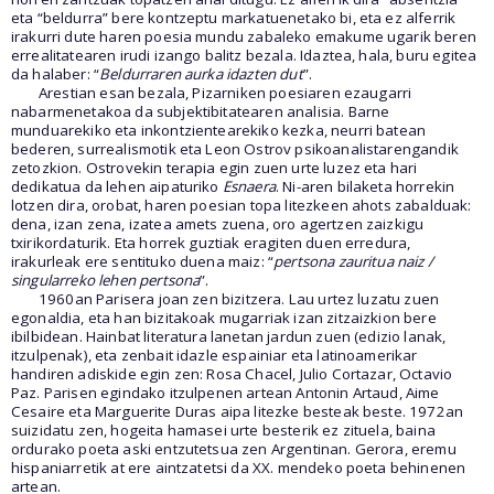
eta “beldurra” bere kontzeptu markatuenetako bi, eta ez alferrik
irakurri dute haren poesia mundu zabaleko emakume ugarik beren
errealitatearen irudi izango balitz bezala. Idaztea, hala, buru egitea
da halaber: “
Beldurraren aurka idazten dut
”.
Arestian esan bezala, Pizarniken poesiaren ezaugarri
nabarmenetakoa da subjektibitatearen analisia. Barne
munduarekiko eta inkontzientearekiko kezka, neurri batean
bederen, surrealismotik eta Leon Ostrov psikoanalistarengandik
zetozkion. Ostrovekin terapia egin zuen urte luzez eta hari
dedikatua da lehen aipaturiko
Esnaera
. Ni-aren bilaketa horrekin
lotzen dira, orobat, haren poesian topa litezkeen ahots zabalduak:
dena, izan zena, izatea amets zuena, oro agertzen zaizkigu
txirikordaturik. Eta horrek guztiak eragiten duen erredura,
irakurleak ere sentituko duena maiz: “
pertsona zauritua naiz /
singularreko lehen pertsona
”.
1960an Parisera joan zen bizitzera. Lau urtez luzatu zuen
egonaldia, eta han bizitakoak mugarriak izan zitzaizkion bere
ibilbidean. Hainbat literatura lanetan jardun zuen (edizio lanak,
itzulpenak), eta zenbait idazle espainiar eta latinoamerikar
handiren adiskide egin zen: Rosa Chacel, Julio Cortazar, Octavio
Paz. Parisen egindako itzulpenen artean Antonin Artaud, Aime
Cesaire eta Marguerite Duras aipa litezke besteak beste. 1972an
suizidatu zen, hogeita hamasei urte besterik ez zituela, baina
ordurako poeta aski entzutetsua zen Argentinan. Gerora, eremu
hispaniarretik at ere aintzatetsi da XX. mendeko poeta behinenen
artean.