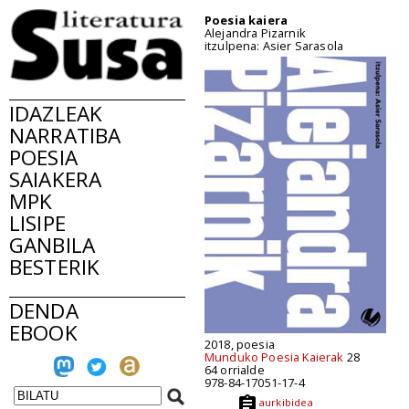
Poesia kaiera
Alejandra Pizarnik
itzulpena: Asier Sarasola
IDAZLEAK
NARRATIBA
POESIA
SAIAKERA
MPK
LISIPE
GANBILA
BESTERIK
DENDA
EBOOK
2018, poesia
Munduko Poesia Kaierak
28
64 orrialde
978-84-17051-17-4
aurkibidea