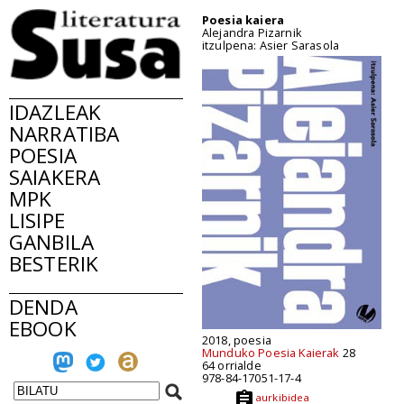
Poesia kaiera
Alejandra Pizarnik
itzulpena: Asier Sarasola
IDAZLEAK
NARRATIBA
POESIA
SAIAKERA
MPK
LISIPE
GANBILA
BESTERIK
DENDA
EBOOK
2018, poesia
Munduko Poesia Kaierak
28
64 orrialde
978-84-17051-17-4
aurkibidea