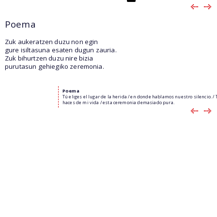
Poema
Zuk aukeratzen duzu non egin
gure isiltasuna esaten dugun zauria.
Zuk bihurtzen duzu nire bizia
purutasun gehiegiko zeremonia.
Poema
Tú eliges el lugar de la herida / en donde hablamos nuestro silencio. / 
haces de mi vida / esta ceremonia demasiado pura.