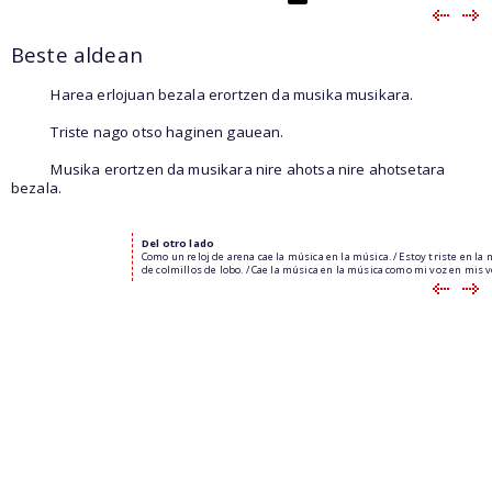
Beste aldean
Harea erlojuan bezala erortzen da musika musikara.
Triste nago otso haginen gauean.
Musika erortzen da musikara nire ahotsa nire ahotsetara
bezala.
Del otro lado
Como un reloj de arena cae la música en la música. / Estoy triste en la 
de colmillos de lobo. / Cae la música en la música como mi voz en mis v