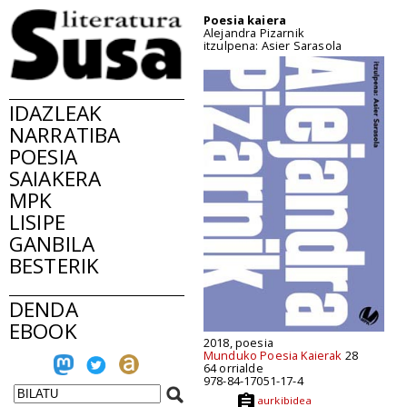
Poesia kaiera
Alejandra Pizarnik
itzulpena: Asier Sarasola
IDAZLEAK
NARRATIBA
POESIA
SAIAKERA
MPK
LISIPE
GANBILA
BESTERIK
DENDA
EBOOK
2018, poesia
Munduko Poesia Kaierak
28
64 orrialde
978-84-17051-17-4
aurkibidea