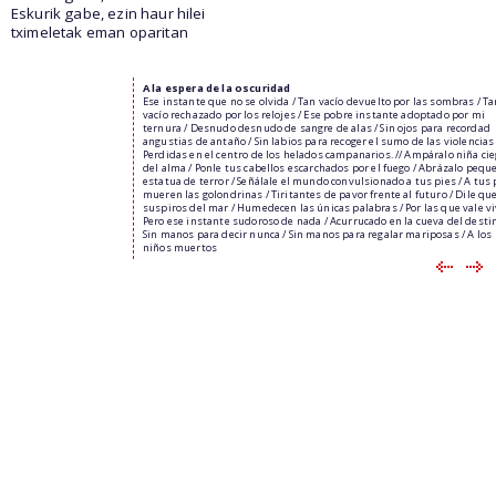
Eskurik gabe, ezin haur hilei
tximeletak eman oparitan
A la espera de la oscuridad
Ese instante que no se olvida / Tan vacío devuelto por las sombras / T
vacío rechazado por los relojes / Ese pobre instante adoptado por mi
ternura / Desnudo desnudo de sangre de alas / Sin ojos para recordad
angustias de antaño / Sin labios para recoger el sumo de las violencias 
Perdidas en el centro de los helados campanarios. // Ampáralo niña ci
del alma / Ponle tus cabellos escarchados por el fuego / Abrázalo pequ
estatua de terror / Señálale el mundo convulsionado a tus pies / A tus 
mueren las golondrinas / Tiritantes de pavor frente al futuro / Dile que
suspiros del mar / Humedecen las únicas palabras / Por las que vale viv
Pero ese instante sudoroso de nada / Acurrucado en la cueva del destin
Sin manos para decir nunca / Sin manos para regalar mariposas / A los
niños muertos