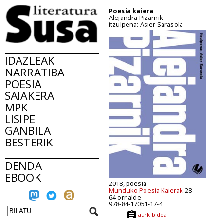
Poesia kaiera
Alejandra Pizarnik
itzulpena: Asier Sarasola
IDAZLEAK
NARRATIBA
POESIA
SAIAKERA
MPK
LISIPE
GANBILA
BESTERIK
DENDA
EBOOK
2018, poesia
Munduko Poesia Kaierak
28
64 orrialde
978-84-17051-17-4
aurkibidea