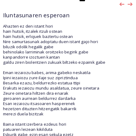
Iluntasunaren esperoan
Ahazten ez den istant hori
hain hutsik, itzalek itzuli ostean
hain hutsik, erlojuek baztertu ostean
Nire samurtasunak adoptatu duen istant gajo hori
biluzik odolik hegalik gabe
behinolako larriminak oroitzeko begirik gabe
kanpandorre izoztuen kantan
galdu ziren biolentzien zukuak biltzeko ezpainik gabe
Eman iezaiozu babes, arima gabeko neskatila
Ipini iezaiozu zure ilaje suz zipriztindua
Besarka ezazu, beldurrezko estatua ttipi
Erakuts iezaiozu mundu asaldatua, zeure oinetara
Zeure oinetara hiltzen dira enarak
geroaren aurrean beldurrez dardarka
Esan iezaiozu itsasoaren hasperenek
hezetzen dituzten hitzengatik bakarrik
merezi duela bizitzak
Baina istant izerbera ezdeus hori
patuaren leizean kikilduta
Eskurik gabe, ezin esan sekula ezetz