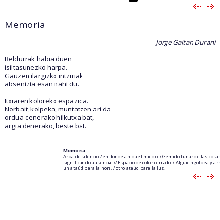
Memoria
Jorge Gaitan Durani
Beldurrak habia duen
isiltasunezko harpa.
Gauzen ilargizko intziriak
absentzia esan nahi du.
Itxiaren koloreko espazioa.
Norbait, kolpeka, muntatzen ari da
ordua denerako hilkutxa bat,
argia denerako, beste bat.
Memoria
Arpa de silencio / en donde anida el miedo. / Gemido lunar de las cosas
significando ausencia. // Espacio de color cerrado. / Alguien golpea y ar
un ataúd para la hora, / otro ataúd para la luz.