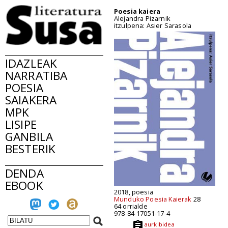
Poesia kaiera
Alejandra Pizarnik
itzulpena: Asier Sarasola
IDAZLEAK
NARRATIBA
POESIA
SAIAKERA
MPK
LISIPE
GANBILA
BESTERIK
DENDA
EBOOK
2018, poesia
Munduko Poesia Kaierak
28
64 orrialde
978-84-17051-17-4
aurkibidea