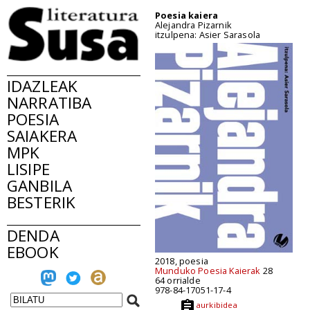
Poesia kaiera
Alejandra Pizarnik
itzulpena: Asier Sarasola
IDAZLEAK
NARRATIBA
POESIA
SAIAKERA
MPK
LISIPE
GANBILA
BESTERIK
DENDA
EBOOK
2018, poesia
Munduko Poesia Kaierak
28
64 orrialde
978-84-17051-17-4
aurkibidea