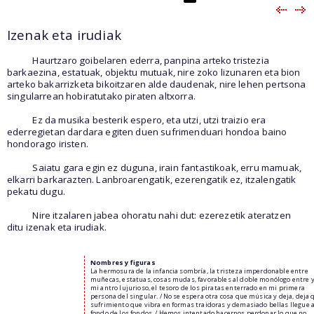
Izenak eta irudiak
Haurtzaro goibelaren ederra, panpina arteko tristezia
barkaezina, estatuak, objektu mutuak, nire zoko lizunaren eta bion
arteko bakarrizketa bikoitzaren alde daudenak, nire lehen pertsona
singularrean hobiratutako piraten altxorra.
Ez da musika besterik espero, eta utzi, utzi traizio era
ederregietan dardara egiten duen sufrimenduari hondoa baino
hondorago iristen.
Saiatu gara egin ez duguna, irain fantastikoak, erru mamuak,
elkarri barkarazten. Lanbroarengatik, ezerengatik ez, itzalengatik
pekatu dugu.
Nire itzalaren jabea ohoratu nahi dut: ezerezetik ateratzen
ditu izenak eta irudiak.
Nombres y figuras
La hermosura de la infancia sombría, la tristeza imperdonable entre
muñecas, estatuas, cosas mudas, favorables al doble monólogo entre y
mi antro lujurioso, el tesoro de los piratas enterrado en mi primera
persona del singular. / No se espera otra cosa que música y deja, deja 
sufrimiento que vibra en formas traidoras y demasiado bellas llegue a
fondo de los fondos. / Hemos intentado hacernos perdonar lo que no