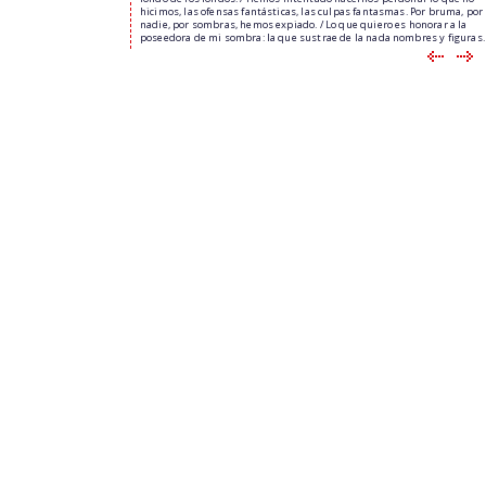
hicimos, las ofensas fantásticas, las culpas fantasmas. Por bruma, por
nadie, por sombras, hemos expiado. / Lo que quiero es honorar a la
poseedora de mi sombra: la que sustrae de la nada nombres y figuras.