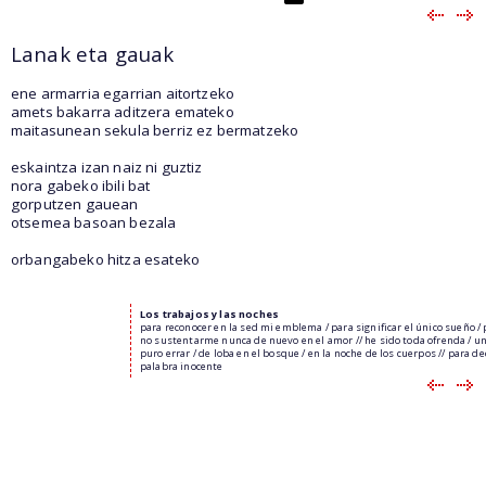
Lanak eta gauak
ene armarria egarrian aitortzeko
amets bakarra aditzera emateko
maitasunean sekula berriz ez bermatzeko
eskaintza izan naiz ni guztiz
nora gabeko ibili bat
gorputzen gauean
otsemea basoan bezala
orbangabeko hitza esateko
Los trabajos y las noches
para reconocer en la sed mi emblema / para significar el único sueño /
no sustentarme nunca de nuevo en el amor // he sido toda ofrenda / u
puro errar / de loba en el bosque / en la noche de los cuerpos // para dec
palabra inocente