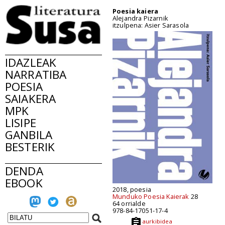
Poesia kaiera
Alejandra Pizarnik
itzulpena: Asier Sarasola
IDAZLEAK
NARRATIBA
POESIA
SAIAKERA
MPK
LISIPE
GANBILA
BESTERIK
DENDA
EBOOK
2018, poesia
Munduko Poesia Kaierak
28
64 orrialde
978-84-17051-17-4
aurkibidea