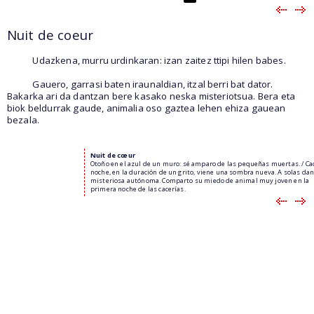
Nuit de coeur
Udazkena, murru urdinkaran: izan zaitez ttipi hilen babes.
Gauero, garrasi baten iraunaldian, itzal berri bat dator.
Bakarka ari da dantzan bere kasako neska misteriotsua. Bera eta
biok beldurrak gaude, animalia oso gaztea lehen ehiza gauean
bezala.
Nuit de cœur
Otoño en el azul de un muro: sé amparo de las pequeñas muertas. / Ca
noche, en la duración de un grito, viene una sombra nueva. A solas dan
misteriosa autónoma. Comparto su miedo de animal muy joven en la
primera noche de las cacerías.