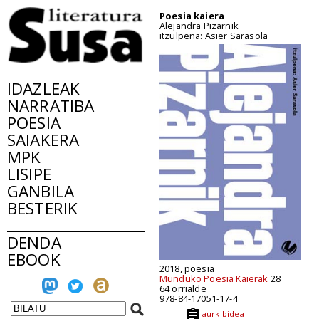
Poesia kaiera
Alejandra Pizarnik
itzulpena: Asier Sarasola
IDAZLEAK
NARRATIBA
POESIA
SAIAKERA
MPK
LISIPE
GANBILA
BESTERIK
DENDA
EBOOK
2018, poesia
Munduko Poesia Kaierak
28
64 orrialde
978-84-17051-17-4
aurkibidea