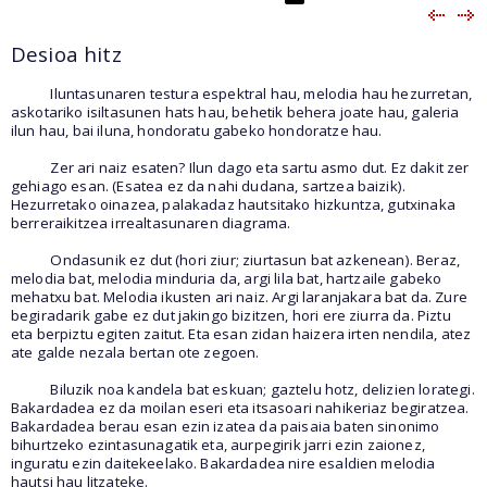
Desioa hitz
Iluntasunaren testura espektral hau, melodia hau hezurretan,
askotariko isiltasunen hats hau, behetik behera joate hau, galeria
ilun hau, bai iluna, hondoratu gabeko hondoratze hau.
Zer ari naiz esaten? Ilun dago eta sartu asmo dut. Ez dakit zer
gehiago esan. (Esatea ez da nahi dudana, sartzea baizik).
Hezurretako oinazea, palakadaz hautsitako hizkuntza, gutxinaka
berreraikitzea irrealtasunaren diagrama.
Ondasunik ez dut (hori ziur; ziurtasun bat azkenean). Beraz,
melodia bat, melodia minduria da, argi lila bat, hartzaile gabeko
mehatxu bat. Melodia ikusten ari naiz. Argi laranjakara bat da. Zure
begiradarik gabe ez dut jakingo bizitzen, hori ere ziurra da. Piztu
eta berpiztu egiten zaitut. Eta esan zidan haizera irten nendila, atez
ate galde nezala bertan ote zegoen.
Biluzik noa kandela bat eskuan; gaztelu hotz, delizien lorategi.
Bakardadea ez da moilan eseri eta itsasoari nahikeriaz begiratzea.
Bakardadea berau esan ezin izatea da paisaia baten sinonimo
bihurtzeko ezintasunagatik eta, aurpegirik jarri ezin zaionez,
inguratu ezin daitekeelako. Bakardadea nire esaldien melodia
hautsi hau litzateke.