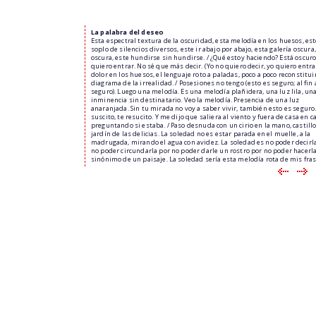
La palabra del deseo
Esta espectral textura de la oscuridad, esta melodía en los huesos, es
soplo de silencios diversos, este ir abajo por abajo, esta galería oscura,
oscura, este hundirse sin hundirse. / ¿Qué estoy haciendo? Está oscuro
quiero entrar. No sé que más decir. (Yo no quiero decir, yo quiero entrar
dolor en los huesos, el lenguaje roto a paladas, poco a poco reconstituir
diagrama de la irrealidad. / Posesiones no tengo (esto es seguro; al fin 
seguro). Luego una melodía. Es una melodía plañidera, una luz lila, un
inminencia sin destinatario. Veo la melodía. Presencia de una luz
anaranjada. Sin tu mirada no voy a saber vivir, también esto es seguro.
suscito, te resucito. Y me dijo que saliera al viento y fuera de casa en c
preguntando si estaba. / Paso desnuda con un cirio en la mano, castillo 
jardín de las delicias. La soledad no es estar parada en el muelle, a la
madrugada, mirando el agua con avidez. La soledad es no poder decirl
no poder circundarla por no poder darle un rostro por no poder hacerl
sinónimo de un paisaje. La soledad sería esta melodía rota de mis fras