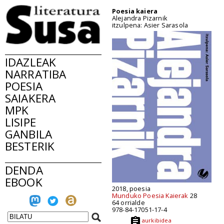
Poesia kaiera
Alejandra Pizarnik
itzulpena: Asier Sarasola
IDAZLEAK
NARRATIBA
POESIA
SAIAKERA
MPK
LISIPE
GANBILA
BESTERIK
DENDA
EBOOK
2018, poesia
Munduko Poesia Kaierak
28
64 orrialde
978-84-17051-17-4
aurkibidea