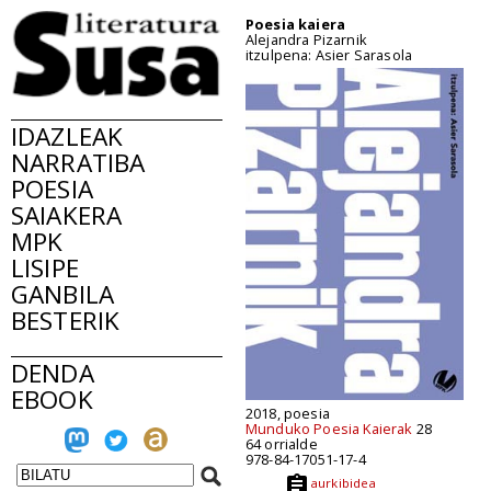
Poesia kaiera
Alejandra Pizarnik
itzulpena: Asier Sarasola
IDAZLEAK
NARRATIBA
POESIA
SAIAKERA
MPK
LISIPE
GANBILA
BESTERIK
DENDA
EBOOK
2018, poesia
Munduko Poesia Kaierak
28
64 orrialde
978-84-17051-17-4
aurkibidea