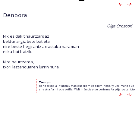
Denbora
Olga Orozcori
Nik ez dakit haurtzaroaz
beldur argiz bete bat eta
nire beste hegirantz arrastaka naraman
esku bat baizik.
Nire haurtzaroa,
txori laztanduaren lurrin hura.
Tiempo
Yo no sé de la infancia / más que un miedo luminoso / y una mano que
arrastra / a mi otra orilla. // Mi infancia y su perfume / a pájaro acaricia