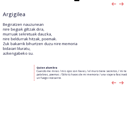
Argigilea
Begiratzen nauzunean
nire begiak giltzak dira,
murruak sekretuak dauzka,
nire beldurrak hitzak, poemak.
Zuk bakarrik bihurtzen duzu nire memoria
bidaiari liluratu,
azkengabeko su.
Quien alumbra
Cuando me miras / mis ojos son llaves, / el muro tiene secretos, / mi t
palabras, poemas. / Sólo tú haces de mi memoria / una viajera fascinada
un fuego incesante.