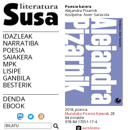
Poesia kaiera
Alejandra Pizarnik
itzulpena: Asier Sarasola
IDAZLEAK
NARRATIBA
POESIA
SAIAKERA
MPK
LISIPE
GANBILA
BESTERIK
DENDA
EBOOK
2018, poesia
Munduko Poesia Kaierak
28
64 orrialde
978-84-17051-17-4
aurkibidea