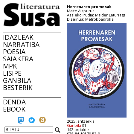
Herrenaren promesak
Maite Aizpurua
Azaleko irudia: Maider Leturiaga
Diseinua: Metrokoadroka
IDAZLEAK
NARRATIBA
POESIA
SAIAKERA
MPK
LISIPE
GANBILA
BESTERIK
DENDA
EBOOK
2025, antzerkia
Ganbila
31
142 orrialde
978-84-19570-52-9