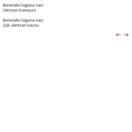
Benetako laguna naiz
Ulertzen banauzu
Benetako laguna naiz
Zuk ulertzen nauzu