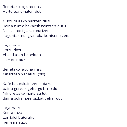
Benetako laguna naiz
Hartu eta ematen dut
Gustura asko hartzen duzu
Baina zurea bakarrik zaintzen duzu
Noiztik hasi gara neurtzen
Laguntasuna gramoka kontsumitzen.
Laguna zu
Entzuidazu
Ahal dudan hobekien
Hemen nauzu
Benetako laguna naiz
Onartzen banauzu (bis)
Kafe bat eskaintzen didazu
baina gureak gehiago balio du
Nik ere asko maite zaitut
Baina poliamore pixkat behar dut
Laguna zu
Kontadazu
Larrialdi baterako
hemen nauzu