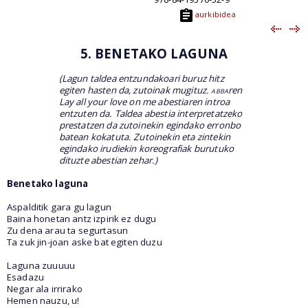
aurkibidea
5. BENETAKO LAGUNA
(Lagun taldea entzundakoari buruz hitz
egiten hasten da, zutoinak mugituz.
abba
ren
Lay all your love on me
abestiaren introa
entzuten da. Taldea abestia interpretatzeko
prestatzen da zutoinekin egindako erronbo
batean kokatuta. Zutoinekin eta zintekin
egindako irudiekin koreografiak burutuko
dituzte abestian zehar.)
Benetako laguna
Aspalditik gara gu lagun
Baina honetan antz izpirik ez dugu
Zu dena arau ta segurtasun
Ta zuk jin-joan aske bat egiten duzu
Laguna zuuuuu
Esadazu
Negar ala irrirako
Hemen nauzu, u!