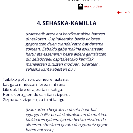
aurkibidea
4.
SEHASKA-KAMILLA
(Izarapetik atera eta korrika-makina hartzen
du eskutan. Ospitaleetako berde kolorea
gogoratzen duen txandal retro bat darama
soinean. Zabaldu gabe makina esku artean
hartu eta eszenaren beste aldera garraiatzen
du, zeladoreek ospitaleetako kamillak
maneiatzen dituzten moduan. Bitartean,
sehaska kanta abesten du.)
Txikitxo polit hori, zu neure laztana,
katigatu ninduzun librea nintzana.
Libreak libre dira, zu ta ni katigu.
Horrek eragiten du sarritan zizpuru.
Zizpuruak zizpuru, zu ta ni katigu.
(Izara artera begiratzen du eta haur bat
egongo balitz bezala kulunkatzen du makina.
Makinaren gainera igo eta bertan etzaten da
altueran, shockean geratu den gorputz gogor
baten antzera.)