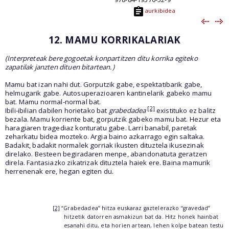
aurkibidea
12. MAMU KORRIKALARIAK
(Interpreteak bere gogoetak konpartitzen ditu korrika egiteko
zapatilak janzten dituen bitartean.)
Mamu bat izan nahi dut. Gorputzik gabe, espektatibarik gabe,
helmugarik gabe. Autosuperazioaren kantinelarik gabeko mamu
bat. Mamu normal-normal bat.
[2]
Ibili-ibilian dabilen horietako bat
grabedadea
existituko ez balitz
bezala. Mamu korriente bat, gorputzik gabeko mamu bat. Hezur eta
haragiaren tragediaz konturatu gabe. Larri banabil, paretak
zeharkatu bidea mozteko. Argia baino azkarrago egin saltaka.
Badakit, badakit normalek gorriak ikusten dituztela ikusezinak
direlako. Besteen begiradaren menpe, abandonatuta geratzen
direla. Fantasiazko zikatrizak dituztela haiek ere. Baina mamurik
herrenenak ere, hegan egiten du.
[2]
“Grabedadea” hitza euskaraz gaztelerazko “gravedad”
hitzetik datorren asmakizun bat da. Hitz honek hainbat
esanahi ditu, eta horien artean, lehen kolpe batean testu