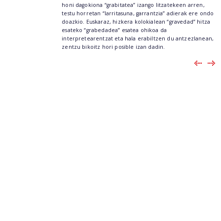
honi dagokiona “grabitatea” izango litzatekeen arren,
testu horretan “larritasuna, garrantzia” adierak ere ondo
doazkio. Euskaraz, hizkera kolokialean “gravedad” hitza
esateko “grabedadea” esatea ohikoa da
interpretearentzat eta hala erabiltzen du antzezlanean,
zentzu bikoitz hori posible izan dadin.