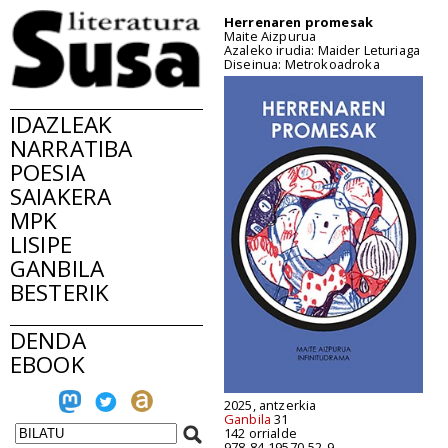
Herrenaren promesak
Maite Aizpurua
Azaleko irudia: Maider Leturiaga
Diseinua: Metrokoadroka
IDAZLEAK
NARRATIBA
POESIA
SAIAKERA
MPK
LISIPE
GANBILA
BESTERIK
DENDA
EBOOK
2025, antzerkia
Ganbila
31
142 orrialde
978-84-19570-52-9