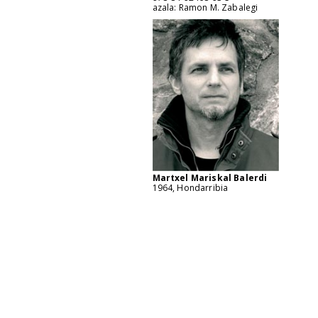
azala: Ramon M. Zabalegi
Martxel Mariskal Balerdi
1964, Hondarribia