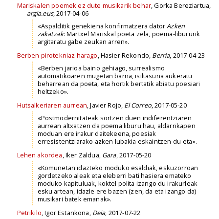
Mariskalen poemek ez dute musikarik behar
, Gorka Bereziartua,
argia.eus
, 2017-04-06
«Aspalditik genekiena konfirmatzera dator
Azken
zakatzak
: Martxel Mariskal poeta zela, poema-libururik
argitaratu gabe zeukan arren».
Berben pirotekniaz harago
, Hasier Rekondo,
Berria
, 2017-04-23
«Berben jarioa baino gehiago, surrealismo
automatikoaren mugetan barna, isiltasuna aukeratu
beharrean da poeta, eta hortik bertatik abiatu poesiari
heltzeko».
Hutsalkeriaren aurrean
, Javier Rojo,
El Correo
, 2017-05-20
«Postmodernitateak sortzen duen indiferentziaren
aurrean altxatzen da poema liburu hau, aldarrikapen
moduan ere irakur daitekeena, poesiak
erresistentziarako azken lubakia eskaintzen du-eta».
Lehen akordea
, Iker Zaldua,
Gara
, 2017-05-20
«Komunetan idazteko moduko esaldiak, eskuzorroan
gordetzeko aleak eta eleberri bati hasiera emateko
moduko kapituluak, koktel polita izango du irakurleak
esku artean, idazle ere bazen (zen, da eta izango da)
musikari batek emanak».
Petrikilo
, Igor Estankona,
Deia
, 2017-07-22