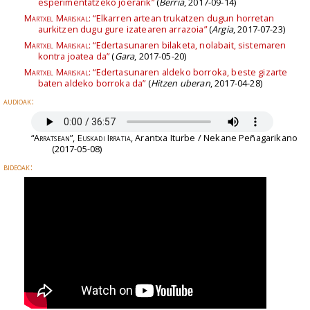
esperimentatzeko joerarik”
(
Berria
, 2017-09-14)
Martxel Mariskal:
“Elkarren artean trukatzen dugun horretan
aurkitzen dugu gure izatearen arrazoia”
(
Argia
, 2017-07-23)
Martxel Mariskal:
“Edertasunaren bilaketa, nolabait, sistemaren
kontra joatea da”
(
Gara
, 2017-05-20)
Martxel Mariskal:
“Edertasunaren aldeko borroka, beste gizarte
baten aldeko borroka da”
(
Hitzen uberan
, 2017-04-28)
audioak:
“Arratsean”, Euskadi Irratia
, Arantxa Iturbe / Nekane Peñagarikano
(2017-05-08)
bideoak: