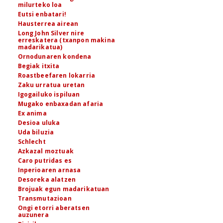
milurteko loa
Eutsi enbatari!
Hausterrea airean
Long John Silver nire
erreskatera (txanpon makina
madarikatua)
Ornodunaren kondena
Begiak itxita
Roastbeefaren lokarria
Zaku urratua uretan
Igogailuko ispiluan
Mugako enbaxadan afaria
Ex anima
Desioa uluka
Uda biluzia
Schlecht
Azkazal moztuak
Caro putridas es
Inperioaren arnasa
Desoreka alatzen
Brojuak egun madarikatuan
Transmutazioan
Ongi etorri aberatsen
auzunera