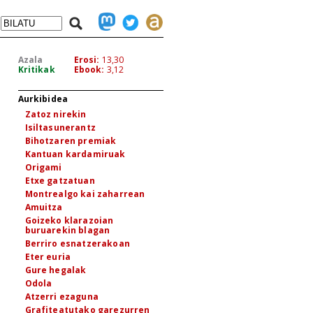
Azala
Erosi:
13,30
Kritikak
Ebook:
3,12
Aurkibidea
Zatoz nirekin
Isiltasunerantz
Bihotzaren premiak
Kantuan kardamiruak
Origami
Etxe gatzatuan
Montrealgo kai zaharrean
Amuitza
Goizeko klarazoian
buruarekin blagan
Berriro esnatzerakoan
Eter euria
Gure hegalak
Odola
Atzerri ezaguna
Grafiteatutako garezurren