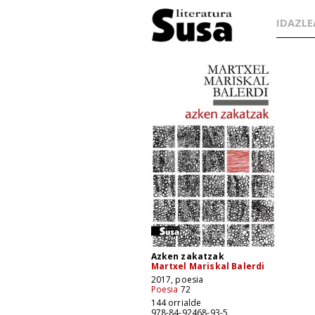
IDAZLE
Azken zakatzak
Martxel Mariskal Balerdi
2017, poesia
Poesia
72
144 orrialde
978-84-92468-93-5