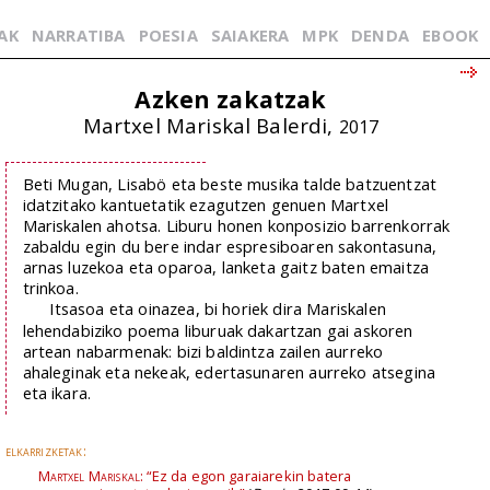
AK
NARRATIBA
POESIA
SAIAKERA
MPK
DENDA
EBOOK
Azken zakatzak
Martxel Mariskal Balerdi,
2017
Beti Mugan, Lisabö eta beste musika talde batzuentzat
idatzitako kantuetatik ezagutzen genuen Martxel
Mariskalen ahotsa. Liburu honen konposizio barrenkorrak
zabaldu egin du bere indar espresiboaren sakontasuna,
arnas luzekoa eta oparoa, lanketa gaitz baten emaitza
trinkoa.
Itsasoa eta oinazea, bi horiek dira Mariskalen
lehendabiziko poema liburuak dakartzan gai askoren
artean nabarmenak: bizi baldintza zailen aurreko
ahaleginak eta nekeak, edertasunaren aurreko atsegina
eta ikara.
elkarrizketak:
Martxel Mariskal:
“Ez da egon garaiarekin batera