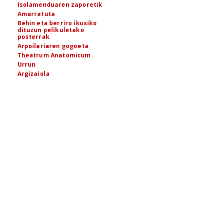
Isolamenduaren zaporetik
Amarratuta
Behin eta berriro ikusiko
dituzun pelikuletako
posterrak
Arpoilariaren gogoeta
Theatrum Anatomicum
Urrun
Argizaiola