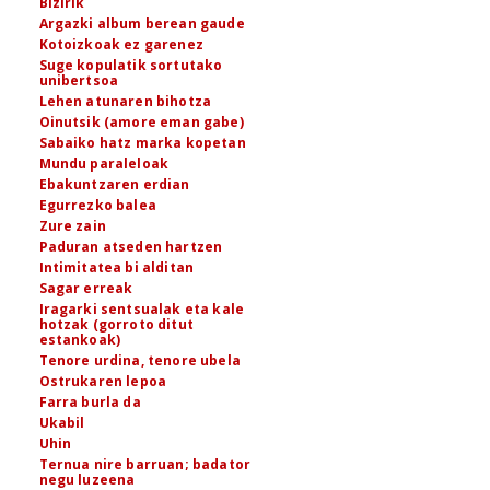
Bizirik
Argazki album berean gaude
Kotoizkoak ez garenez
Suge kopulatik sortutako
unibertsoa
Lehen atunaren bihotza
Oinutsik (amore eman gabe)
Sabaiko hatz marka kopetan
Mundu paraleloak
Ebakuntzaren erdian
Egurrezko balea
Zure zain
Paduran atseden hartzen
Intimitatea bi alditan
Sagar erreak
Iragarki sentsualak eta kale
hotzak (gorroto ditut
estankoak)
Tenore urdina, tenore ubela
Ostrukaren lepoa
Farra burla da
Ukabil
Uhin
Ternua nire barruan; badator
negu luzeena