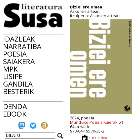
Biziei ere omen
Askoren artean
itzulpena: Askoren artean
IDAZLEAK
NARRATIBA
POESIA
SAIAKERA
MPK
LISIPE
GANBILA
BESTERIK
DENDA
EBOOK
2024, poesia
Munduko Poesia Kaierak
51
64 orrialde
978-84-19570-35-2
aurkibidea