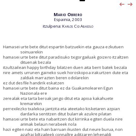
Mario Obrero
Espainia, 2003
itzulpena:
Karlos Cid Abasolo
Hamasei urte bete ditut espartin batzuekin eta gauza ezkutuen
soinuarekin
hamasei urte bete ditut paradisuko txigorgailuak goizero itzaltzen
dituenak bezala
itzultzailean happy birthday bilatzen duen aita berri batek bezala
nire amets urrunen gaineko suek horoskopoa irakurtzen dute eta
zaldiak marrazten beren odolarekin
ez dut desfile handirik eskatzen
hamasei urte bete ditut baina ez da Guakamolearen Egun
Nazionala ere
zerealak eta tarta beroak jango ditut eta apioa kakahuete
kremarekin
perrexilezko txalekoa jantzita eta ateetako kisketaren azpian
dardarka sentitzen ditut bularrak azukre pilatan
hamasei urte bete eta nabaritzen dut kirrinka egiten duela nire
arimak belaun nerabeek nola
hazi egiten naiz eta hain barruan ikusten dut neure burua, non
azafrai biltzaileek connaître aditzaren lehenaldi