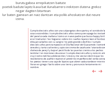
burutugabea errepikatzen baitute
poetek badute lapitz-kaxa bat ilunabarrero irekitzen dutena grekoz
negar dagiten bitartean
lur baten gainean ari naiz dantzan eta poliki ahoskatzen dut neure
izena.
Cumplo dieciséis años con unas alpargatas de esparto y el sonido de l
cosas escondidas / cumplo dieciséis años como quien apaga las tostad
del paraíso cada mañana / como un nuevo padre que busca happy bir
en el traductor / las hogueras sobre mis sueños lejanos leen el horósc
dibujan caballos con su sangre / no pido grandes desfiles / cumplo
dieciséis años pero tampoco es el Día Nacional del Guacamole / comer
cereales y tartas calientes y apio con crema de cacahuete / ataviado co
chaleco de perejil y bajo el pestillo de las puertas siento a los pechos
temblar / en montones de azúcar / cumplo dieciséis años y noto mi al
crujir como rodillas adolescentes / crezco y me veo tan dentro que los
recolectores de azafrán repiten el pretérito imperfecto del verbo conna
los poetas tienen una caja de lápices que abren cada atardecer mientr
lloran en griego / bailo sobre una tierra y pronuncio lentamente mi
nombre.