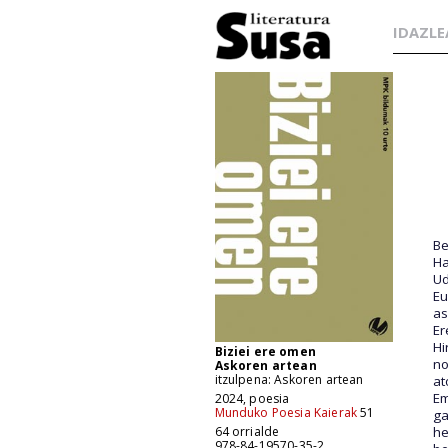
IDAZLE
Be
Ha
Ud
Eu
as
Er
Hi
Biziei ere omen
no
Askoren artean
itzulpena: Askoren artean
at
Em
2024, poesia
Munduko Poesia Kaierak
51
ga
he
64 orrialde
978-84-19570-35-2