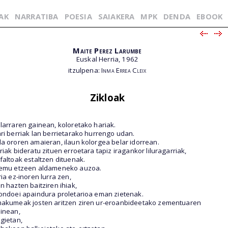
AK
NARRATIBA
POESIA
SAIAKERA
MPK
DENDA
EBOOK
Maite Perez Larumbe
Euskal Herria, 1962
itzulpena:
Inma Errea Cleix
Zikloak
larraren gainean, koloretako hariak.
ri berriak lan berrietarako hurrengo udan.
a ororen amaieran, ilaun kolorgea belar idorrean.
riak bideratu zituen erroetara tapiz iragankor liluragarriak,
faltoak estaltzen dituenak.
emu etzeen aldameneko auzoa.
ria ez-inoren lurra zen,
n hazten baitziren ihiak,
ondoei apaindura proletarioa eman zietenak.
akumeak josten aritzen ziren ur-eroanbideetako zementuaren
inean,
gietan,