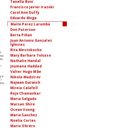
Tanella Boni
Francisco Javier Irazoki
Carol Ann Duffy
Eduardo Moga
Maite Perez Larumbe
Don Paterson
Berta Piñan
Juan Antonio Gonzalez
Iglesias
Rita Mestokosho
o
Mary Barbara Tolusso
eca.
lto
Nathalie Handal
Joumana Haddad
 /
Valter Hugo Mãe
y a
Nikola Madzirov
 /
Najwan Darwish
odos
Mireia Calafell
Roja Chamankar
Maria Salgado
Warsan Shire
Ocean Vuong
Maria Sanchez
Noelia Cortes
Mario Obrero