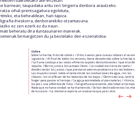
hekoen balkoietako ate-ertzetan.
xe barnean, taupadaka aritu zen Singerra denbora arautzeko.
ratza oihal-prentsagailura egokituta,
ritmiko, eta behealdean, hari-tapiza.
ligrafia iheskorra, denborarekiko otzantasuna.
iazko ez zen ezerk ez du iraun.
mati beheratu dira iluntasunaren manerak.
oimenak birmargotzen du ja bestelako den eszenatokia.
Ciclos
Sobre la hierba, hilos de colores. / Hilos nuevos para nuevas labores el veran
siguiente. / Al final de todos los veranos, borra descolorida sobre la hierba s
/ La lluvia condujo a las raíces efímeros tapices deslumbrantes / que el asfa
sepulta. / Barrio junto a los campos llecos. / La ciudad era tierra de nadie /
donde crecían los juncos / que prestaron adorno proletario a los recibidores.
Las mujeres cosían sobre el cemento de las conducciones de agua, / en los
ribazos, / en el alféizar de los balcones de los bajos. / Dentro de casa, latió la
Singer para pautar el tiempo. / La aguja acomodada al prensatelas, / rítmica, 
los pies, una alfombra de hilos. / Caligrafía evanescente, docilidad al tiempo.
Nada que no fuera verdad se ha mantenido. / Se han declinado tercos los m
de lo oscuro. / La memoria repinta un escenario que ya es otro.