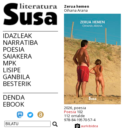
Zerua hemen
Oihana Arana
IDAZLEAK
NARRATIBA
POESIA
SAIAKERA
MPK
LISIPE
GANBILA
BESTERIK
DENDA
EBOOK
2026, poesia
Poesia
102
112 orrialde
978-84-19570-57-4
aurkibidea