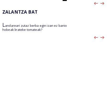
ZALANTZA BAT
L
andareari zutaz berba egin izan ez banio
hobeak lirateke tomateak?