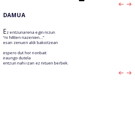
DAMUA
E
z entzunarena egin nizun
“ni hiltten nazenien…”
esan zenuen aldi bakoitzean
espero dut hor nonbait
iraungo dutela
entzun nahi izan ez nituen berbek.