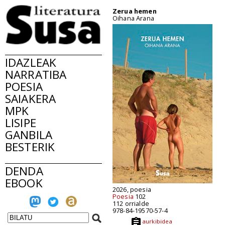
Zerua hemen
Oihana Arana
IDAZLEAK
NARRATIBA
POESIA
SAIAKERA
MPK
LISIPE
GANBILA
BESTERIK
DENDA
EBOOK
2026, poesia
Poesia
102
112 orrialde
978-84-19570-57-4
aurkibidea