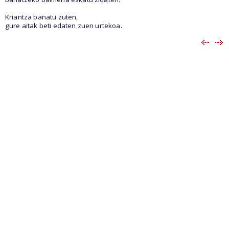
Kriantza banatu zuten,
gure aitak beti edaten zuen urtekoa.