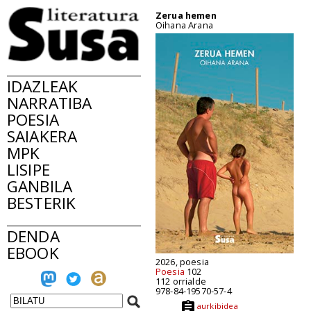
Zerua hemen
Oihana Arana
IDAZLEAK
NARRATIBA
POESIA
SAIAKERA
MPK
LISIPE
GANBILA
BESTERIK
DENDA
EBOOK
2026, poesia
Poesia
102
112 orrialde
978-84-19570-57-4
aurkibidea