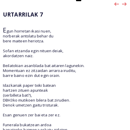
URTARRILAK 7
E
gun horretan ikasi nuen,
norberak antolatu behar du
bere maiteen heriotza.
Sofan etzanda egin nituen deiak,
akordatzen naiz.
Beilatokian asanblada bat aitaren lagunekin.
Momentuan ez zitzaidan arraroa iruditu,
barre baino ezin dut egin orain.
Idazkariak paper txiki batean
hartzen zituen apunteak
(serbilleta bat?),
DBH3ko mutikoen bilera bat zirudien.
Denok umetzen gaitu tristurak.
Esan genuen zer bai eta zer ez.
Funerala bukatzean ardoa
banatzeko baimena eskatu zidaten.