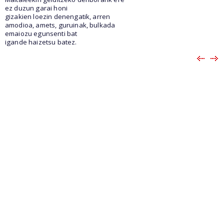
ez duzun garai honi
gizakien loezin denengatik, arren
amodioa, amets, guruinak, bulkada
emaiozu egunsenti bat
igande haizetsu batez.