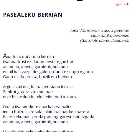
PASEALEKU BERRIAN
Idea Vilariñoren
Itsasoa
poemari
lapurtutako berbekin
(Garazi Arrularen itzulpena)
A
parkatu dut autoa korrika
itsasoa ikusi ez dudan beste egun bat
amodioa, amets, guruinak, bulkada
email bat, zazpi dei galdu, afaria ez dago eginda.
Gaua ez da urdina, baizik eta horixka.
Argia itzali dut, baina pertsiana itxi ez.
Zenbat gauez izan ote naiz
etxe bloke ilun bateko leiho hori bakarra.
Oxala itsasondoan aparkatzea balitz
musu batzuk, kresala, olatu bat hanken parera.
Pasealeku hau zer da parking garesti bat ezpada
amodioa, amets, guruinak, bulkada.
Maitaleekin gelditzeko denborarik ere