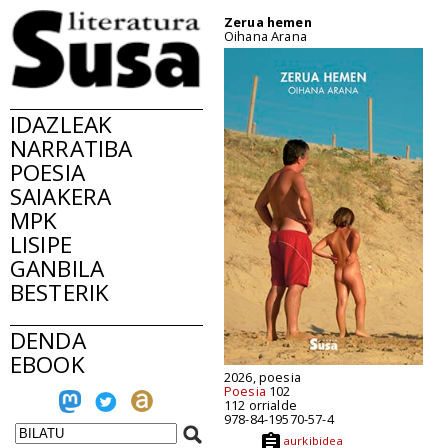
Zerua hemen
Oihana Arana
IDAZLEAK
NARRATIBA
POESIA
SAIAKERA
MPK
LISIPE
GANBILA
BESTERIK
DENDA
EBOOK
2026, poesia
Poesia
102
112 orrialde
978-84-19570-57-4
aurkibidea